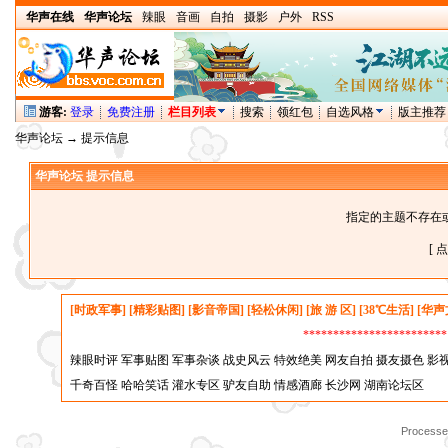
华声在线
华声论坛
辣眼
音画
自拍
摄影
户外
RSS
游客:
登录
免费注册
栏目列表
搜索
领红包
自选风格
版主推荐
华声论坛
→ 提示信息
华声论坛 提示信息
指定的主题不存在
[ 
[时政军事]
[精彩贴图]
[影音帝国]
[轻松休闲]
[旅 游 区]
[38℃生活]
[华声
*********************
辣眼时评
军事贴图
军事杂谈
战史风云
特效绝美
网友自拍
摄友摄色
影
千奇百怪
哈哈笑话
灌水专区
驴友自助
情感酒廊
长沙网
湖南论坛区
Processed