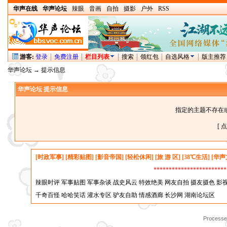
华声在线
华声论坛
辣眼
音画
自拍
摄影
户外
RSS
游客:
登录
免费注册
栏目列表
搜索
领红包
自选风格
版主推荐
华声论坛
→ 提示信息
华声论坛 提示信息
指定的主题不存在
[ 
[时政军事]
[精彩贴图]
[影音帝国]
[轻松休闲]
[旅 游 区]
[38℃生活]
[华声
*********************
辣眼时评
军事贴图
军事杂谈
战史风云
特效绝美
网友自拍
摄友摄色
影
千奇百怪
哈哈笑话
灌水专区
驴友自助
情感酒廊
长沙网
湖南论坛区
Processed