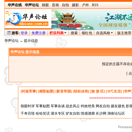
华声在线
华声论坛
辣眼
音画
自拍
摄影
户外
RSS
游客:
登录
免费注册
栏目列表
搜索
领红包
自选风格
版主推荐
华声论坛
→ 提示信息
华声论坛 提示信息
指定的主题不存在
[ 
[时政军事]
[精彩贴图]
[影音帝国]
[轻松休闲]
[旅 游 区]
[38℃生活]
[华声
*********************
辣眼时评
军事贴图
军事杂谈
战史风云
特效绝美
网友自拍
摄友摄色
影
千奇百怪
哈哈笑话
灌水专区
驴友自助
情感酒廊
长沙网
湖南论坛区
Processed