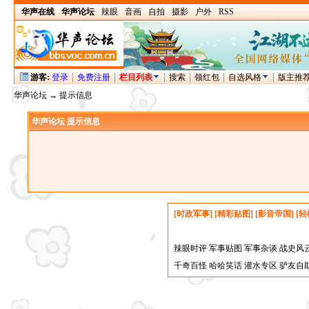
华声在线
华声论坛
辣眼
音画
自拍
摄影
户外
RSS
游客:
登录
免费注册
栏目列表
搜索
领红包
自选风格
版主推
华声论坛
→ 提示信息
华声论坛 提示信息
[时政军事]
[精彩贴图]
[影音帝国]
[轻
辣眼时评
军事贴图
军事杂谈
战史风
千奇百怪
哈哈笑话
灌水专区
驴友自