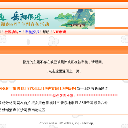
荐
社区功能
审核投诉
帮助
VIP申请
指定的主题不存在或已被删除或正在被审核，请返回。
[ 点击这里返回上一页 ]
松休闲]
[旅 游 区]
[38℃生活]
[华声文苑]
[华声版务]
新手上路
投诉&建议
************************ 特色版面推荐：************************
云
特效绝美
网友自拍
摄友摄色
影视时空
音乐地带
FLASH帝国
娱乐八卦
助
情感酒廊
长沙网
湖南论坛区
Processed in 0.012060 s, 2 q
-
sitemap
,