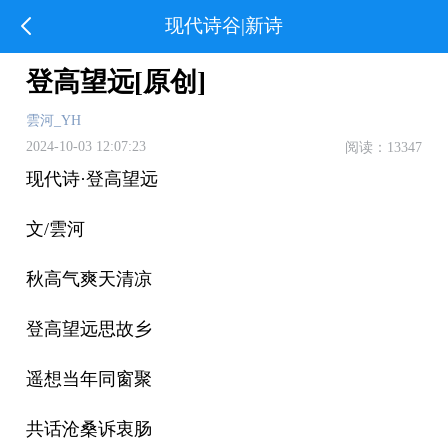
现代诗谷|新诗
登高望远[原创]
雲河_YH
2024-10-03 12:07:23
阅读：13347
现代诗·登高望远
文/雲河
秋高气爽天清凉
登高望远思故乡
遥想当年同窗聚
共话沧桑诉衷肠