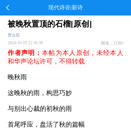
现代诗谷|新诗
被晚秋置顶的石榴[原创]
曹会双
2024-10-19 22:30:38
阅读：12383
作者声明：
本帖为本人原创，未经本人
和华声论坛许可，不得转载
晚秋雨
这晚秋的雨，构思巧妙
与别出心裁的初秋的雨
首尾呼应，盘活了秋的篇幅