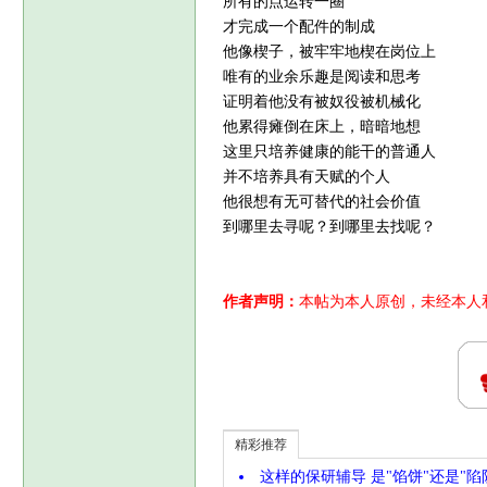
所有的点运转一圈
才完成一个配件的制成
他像楔子，被牢牢地楔在岗位上
唯有的业余乐趣是阅读和思考
证明着他没有被奴役被机械化
他累得瘫倒在床上，暗暗地想
这里只培养健康的能干的普通人
并不培养具有天赋的个人
他很想有无可替代的社会价值
到哪里去寻呢？到哪里去找呢？
作者声明：
本帖为本人原创，未经本人
精彩推荐
这样的保研辅导 是"馅饼"还是"陷