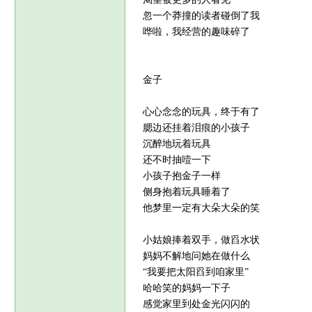
忽一个莽撞的读者碰倒了我
哗啦，我经营的趣味碎了
金子
心心念念的玩具，终于有了
腮边还挂着泪痕的小孩子
沉醉地玩着玩具
还不时抽噎一下
小孩子抱金子一样
侧身抱着玩具睡着了
他梦里一定有大朵大朵的笑
小姑娘捧着双手，做舀水状
妈妈不解地问她在做什么
“我要把太阳舀到咱家里”
哈哈笑的妈妈一下子
感觉家里到处金光闪闪的