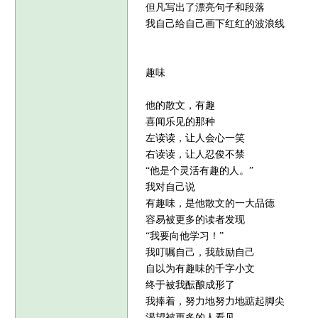
但凡写出了漂亮句子和段落
我自己给自己画下红红的波浪线
趣味
他的散文，有趣
喜闻乐见的那种
左读读，让人会心一笑
右读读，让人忍俊不禁
“他是个灵活有趣的人。”
我对自己说
有趣味，是他散文的一大品德
容易被更多的读者发现
“我要向他学习！”
我叮嘱自己，我鼓励自己
自以为有趣味的千字小文
终于被我酝酿成形了
我捧着，努力地努力地踮起脚尖
渴望被更多的人看见