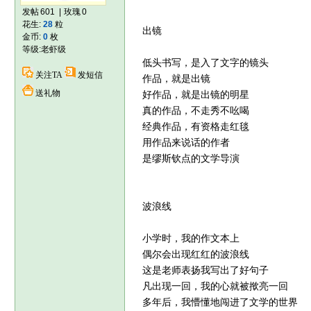
发帖
601
|
玫瑰
0
花生:
28
粒
出镜
金币:
0
枚
等级:
老虾级
低头书写，是入了文字的镜头
关注TA
发短信
作品，就是出镜
送礼物
好作品，就是出镜的明星
真的作品，不走秀不吆喝
经典作品，有资格走红毯
用作品来说话的作者
是缪斯钦点的文学导演
波浪线
小学时，我的作文本上
偶尔会出现红红的波浪线
这是老师表扬我写出了好句子
凡出现一回，我的心就被揿亮一回
多年后，我懵懂地闯进了文学的世界