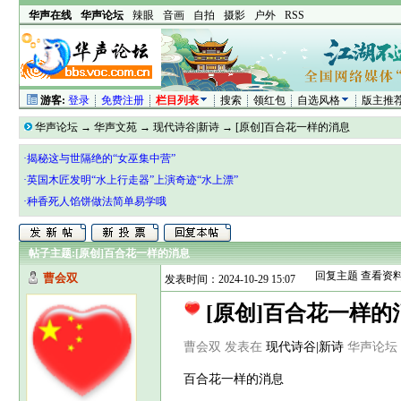
华声在线
华声论坛
辣眼
音画
自拍
摄影
户外
RSS
游客:
登录
免费注册
栏目列表
搜索
领红包
自选风格
版主推
华声论坛
→
华声文苑
→
现代诗谷|新诗
→
[原创]百合花一样的消息
·揭秘这与世隔绝的“女巫集中营”
·英国木匠发明“水上行走器”上演奇迹“水上漂”
·种香死人馅饼做法简单易学哦
帖子主题:
[原创]百合花一样的消息
回复主题
查看资
曹会双
发表时间：2024-10-29 15:07
[原创]百合花一样
曹会双 发表在
现代诗谷|新诗
华声论坛 htt
百合花一样的消息