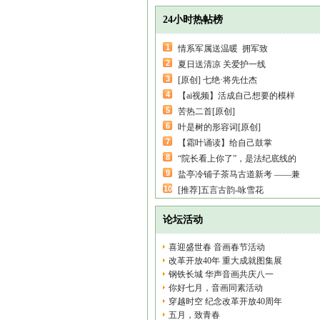
24小时热帖榜
1
情系军属送温暖 拥军致
2
夏日送清凉 关爱护一线
3
[原创] 七绝·将先仕杰
4
【ai视频】活成自己想要的模样
5
苦热二首[原创]
6
叶是树的形容词[原创]
7
【霜叶诵读】给自己鼓掌
8
“院长看上你了”，是法纪底线的
9
盐亭冷铺子茶马古道新考 ——兼
10
[推荐]五言古韵-咏雪花
论坛活动
喜迎盛世春 音画春节活动
改革开放40年 重大成就图集展
钢铁长城 华声音画共庆八一
你好七月，音画同素活动
穿越时空 纪念改革开放40周年
五月，致青春