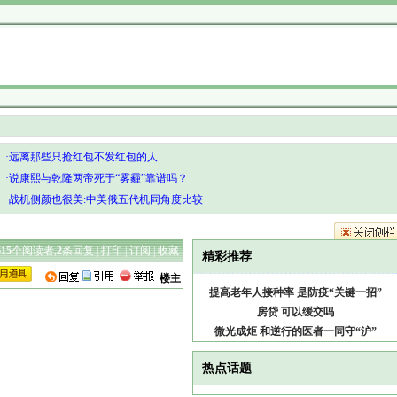
·远离那些只抢红包不发红包的人
·说康熙与乾隆两帝死于“雾霾”靠谱吗？
·战机侧颜也很美:中美俄五代机同角度比较
615
个阅读者,
2
条回复 |
打印
|
订阅
|
收藏
精彩推荐
楼主
提高老年人接种率 是防疫“关键一招”
房贷 可以缓交吗
微光成炬 和逆行的医者一同守“沪”
热点话题