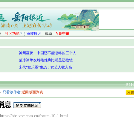
荐
社区功能
审核投诉
帮助
VIP申请
·神州霾伏，中国还不能忽略的三个人
·范冰冰挚友雌雄难辨比明星还抢镜
·宋代“娱乐圈”生态：女艺人收入高
共
11
料
只看该作者
返回版面列表
的消息
ps://bbs.voc.com.cn/forum-10-1.html