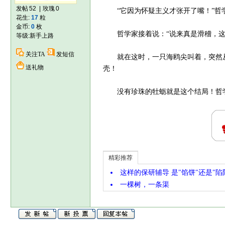
发帖
52
|
玫瑰
0
“它因为怀疑主义才张开了嘴！”哲学
花生:
17
粒
金币:
0
枚
哲学家接着说：“说来真是滑稽，这竟
等级:
新手上路
关注TA
发短信
就在这时，一只海鸥尖叫着，突然从
送礼物
壳！
没有珍珠的牡蛎就是这个结局！哲学
精彩推荐
这样的保研辅导 是"馅饼"还是"陷
一棵树，一条渠