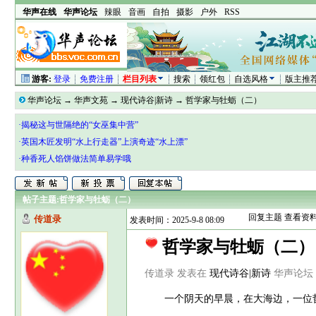
华声在线
华声论坛
辣眼
音画
自拍
摄影
户外
RSS
游客:
登录
免费注册
栏目列表
搜索
领红包
自选风格
版主推
华声论坛
→
华声文苑
→
现代诗谷|新诗
→
哲学家与牡蛎（二）
·揭秘这与世隔绝的“女巫集中营”
·英国木匠发明“水上行走器”上演奇迹“水上漂”
·种香死人馅饼做法简单易学哦
帖子主题:
哲学家与牡蛎（二）
回复主题
查看资
传道录
发表时间：2025-9-8 08:09
哲学家与牡蛎（二
传道录 发表在
现代诗谷|新诗
华声论坛 htt
一个阴天的早晨，在大海边，一位哲