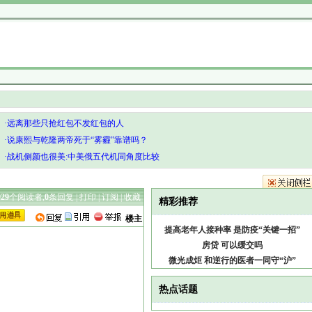
·远离那些只抢红包不发红包的人
·说康熙与乾隆两帝死于“雾霾”靠谱吗？
·战机侧颜也很美:中美俄五代机同角度比较
929
个阅读者,
0
条回复 |
打印
|
订阅
|
收藏
精彩推荐
楼主
提高老年人接种率 是防疫“关键一招”
房贷 可以缓交吗
微光成炬 和逆行的医者一同守“沪”
热点话题