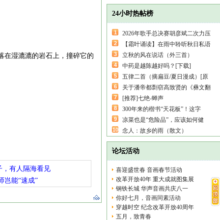
24小时热帖榜
1
2026年歌手总决赛胡彦斌二次力压
2
【霜叶诵读】在雨中聆听秋日私语
3
立秋的风在说话（外三首）
落在湿漉漉的岩石上，撞碎它的
4
中药是越陈越好吗？[下载]
5
五律二首（摘扁豆/夏日漫成）[原
6
关于潘帝都剽窃高致贤的《彝文翻
7
[推荐]七绝-蝉声
8
300年来的楷书“天花板”！这字
9
凉菜也是“危险品”，应该如何健
10
念人：故乡的雨（散文）
论坛活动
子，有人隔海看见
喜迎盛世春 音画春节活动
改革开放40年 重大成就图集展
师岂能“速成”
钢铁长城 华声音画共庆八一
你好七月，音画同素活动
穿越时空 纪念改革开放40周年
五月，致青春