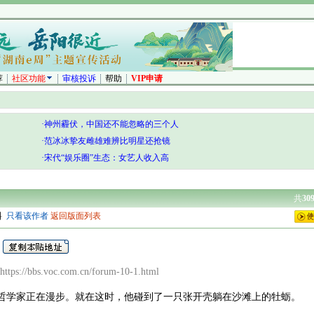
荐
社区功能
审核投诉
帮助
VIP申请
·神州霾伏，中国还不能忽略的三个人
·范冰冰挚友雌雄难辨比明星还抢镜
·宋代“娱乐圈”生态：女艺人收入高
共
30
料
只看该作者
返回版面列表
）
ps://bbs.voc.com.cn/forum-10-1.html
学家正在漫步。就在这时，他碰到了一只张开壳躺在沙滩上的牡蛎。