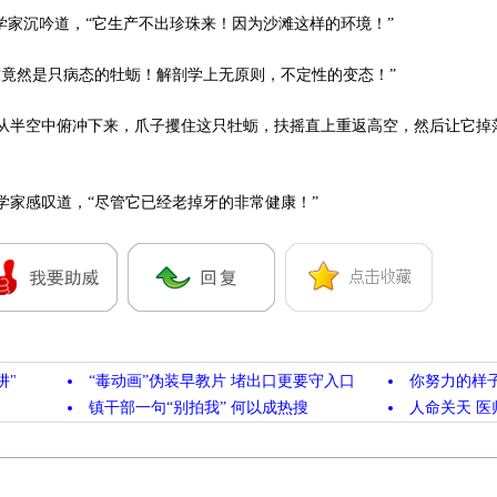
家沉吟道，“它生产不出珍珠来！因为沙滩这样的环境！”
然是只病态的牡蛎！解剖学上无原则，不定性的变态！”
半空中俯冲下来，爪子攫住这只牡蛎，扶摇直上重返高空，然后让它掉
家感叹道，“尽管它已经老掉牙的非常健康！”
阱"
“毒动画”伪装早教片 堵出口更要守入口
你努力的样
镇干部一句“别拍我” 何以成热搜
人命关天 医