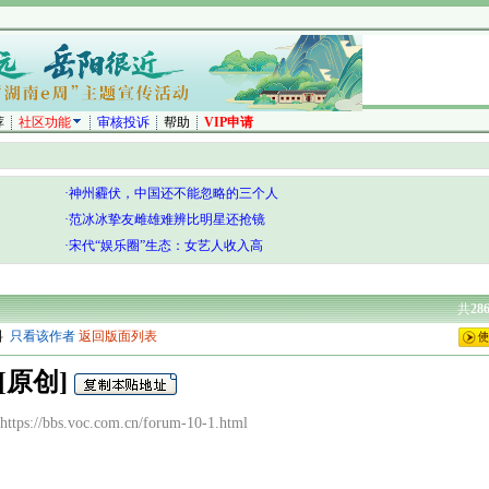
荐
社区功能
审核投诉
帮助
VIP申请
·神州霾伏，中国还不能忽略的三个人
·范冰冰挚友雌雄难辨比明星还抢镜
·宋代“娱乐圈”生态：女艺人收入高
共
28
料
只看该作者
返回版面列表
[原创]
ps://bbs.voc.com.cn/forum-10-1.html