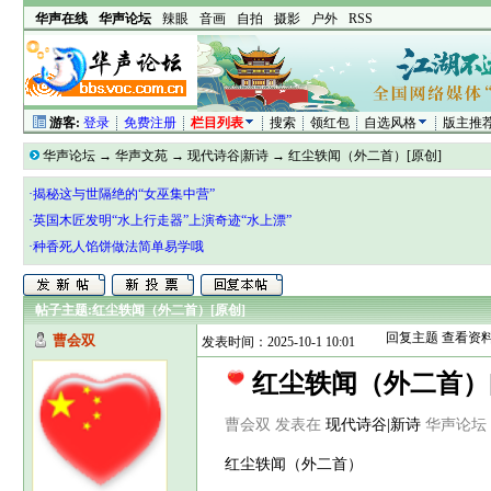
华声在线
华声论坛
辣眼
音画
自拍
摄影
户外
RSS
游客:
登录
免费注册
栏目列表
搜索
领红包
自选风格
版主推
华声论坛
→
华声文苑
→
现代诗谷|新诗
→
红尘轶闻（外二首）[原创]
·揭秘这与世隔绝的“女巫集中营”
·英国木匠发明“水上行走器”上演奇迹“水上漂”
·种香死人馅饼做法简单易学哦
帖子主题:
红尘轶闻（外二首）[原创]
回复主题
查看资
曹会双
发表时间：2025-10-1 10:01
红尘轶闻（外二首）
曹会双 发表在
现代诗谷|新诗
华声论坛 htt
红尘轶闻（外二首）