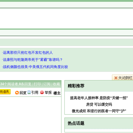
·远离那些只抢红包不发红包的人
·说康熙与乾隆两帝死于“雾霾”靠谱吗？
·战机侧颜也很美:中美俄五代机同角度比较
634
个阅读者,
0
条回复 |
打印
|
订阅
|
收藏
精彩推荐
楼主
提高老年人接种率 是防疫“关键一招”
房贷 可以缓交吗
微光成炬 和逆行的医者一同守“沪”
热点话题