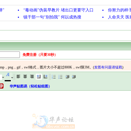
阱"
“毒动画”伪装早教片 堵出口更要守入口
你努力的样
镇干部一句“别拍我” 何以成热搜
人命关天 医
免费注册（只要30秒）
华声贴图易（轻松贴组图）