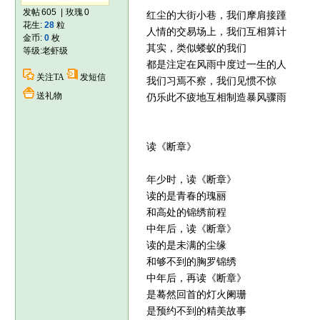
发帖
605
|
玫瑰
0
红尘的大街小巷，我们摩肩接踵
花生:
28
粒
人情的交易场上，我们互相算计
金币:
0
枚
其实，类似蝼蚁的我们
等级:
老虾级
都是注定在风雨中度过一生的人
关注TA
发短信
我们习焉不察，我们见惯不惊
送礼物
仍乐此不疲地互相制造暴风骤雨
读《断章》
年少时，读《断章》
读的是青春的瑰丽
和高处的锦绣前程
中年后，读《断章》
读的是未满的尘缘
和够不到的胸罗锦绣
中年后，再读《断章》
是蓦然回首的灯火阑珊
是预约不到的精美故事