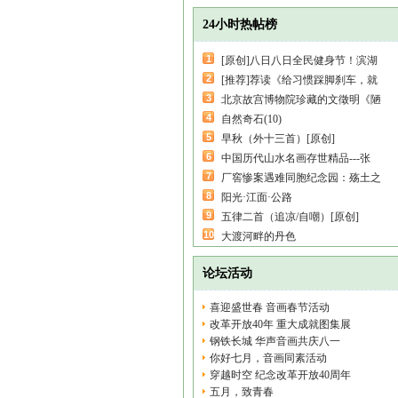
24小时热帖榜
1
[原创]八日八日全民健身节！滨湖
2
[推荐]荐读《给习惯踩脚刹车，就
3
北京故宫博物院珍藏的文徵明《陋
4
自然奇石(10)
5
早秋（外十三首）[原创]
6
中国历代山水名画存世精品---张
7
厂窖惨案遇难同胞纪念园：殇土之
8
阳光·江面·公路
9
五律二首（追凉/自嘲）[原创]
10
大渡河畔的丹色
论坛活动
喜迎盛世春 音画春节活动
改革开放40年 重大成就图集展
钢铁长城 华声音画共庆八一
你好七月，音画同素活动
穿越时空 纪念改革开放40周年
五月，致青春