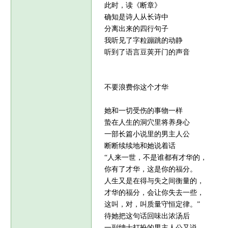
此时，读《断章》
确知是诗人从长诗中
分离出来的四行句子
我听见了字粒蹦跳的动静
听到了语言豆荚开门的声音
不要浪费你这个才华
她和一切受伤的事物一样
蛰在人生的洞穴里将养身心
一部长篇小说里的男主人公
断断续续地和她说着话
“人来一世，不是谁都有才华的，
你有了才华，这是你的福分。
人生又是在得与失之间衡量的，
才华的福分，会让你失去一些，
这叫，对，叫质量守恒定律。”
待她把这句话回味出浓汤后
一副绅士打扮的男主人公又说