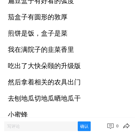
扁豆盒子有好看的弧度
茄盒子有圆形的敦厚
煎饼是饭，盒子是菜
我在满院子的韭菜香里
吃出了大快朵颐的升级版
然后拿着相关的农具出门
去刨地瓜切地瓜晒地瓜干
小蜜蜂
0
确认
（一）