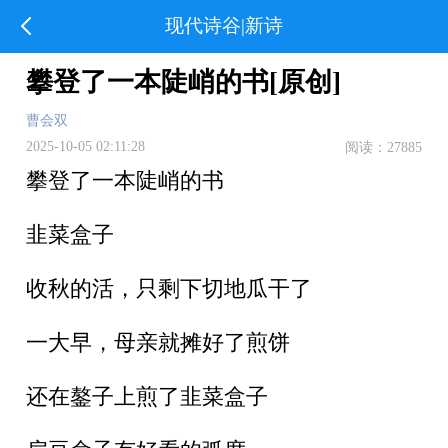
现代诗谷|新诗
攀登了一本陡峭的书[原创]
曹会双
2025-10-05 02:11:28
阅读：27885
攀登了一本陡峭的书
韭菜盒子
收秋的活，只剩下切地瓜干了
一大早，母亲就摊好了煎饼
还在鏊子上煎了韭菜盒子