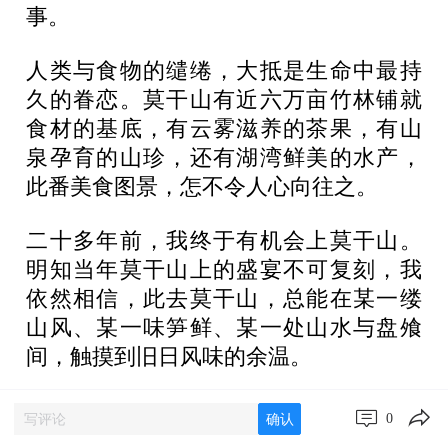
事。
人类与食物的缱绻，大抵是生命中最持
久的眷恋。莫干山有近六万亩竹林铺就
食材的基底，有云雾滋养的茶果，有山
泉孕育的山珍，还有湖湾鲜美的水产，
此番美食图景，怎不令人心向往之。
二十多年前，我终于有机会上莫干山。
明知当年莫干山上的盛宴不可复刻，我
依然相信，此去莫干山，总能在某一缕
山风、某一味笋鲜、某一处山水与盘飧
间，触摸到旧日风味的余温。
车沿着山路行驶，我的兴致随着海拔升
0
确认
高。然而，经过一个村庄时，几位村民