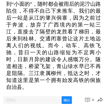
到“小面的”，随时都会被雨后的泥泞山路
陷住，不得不自己下来推车。我们的最
后一站是从江的肇兴侗寨，因为之前过
于奔波，放弃了广西境内的第一站三
江，直接去了隔壁的龙胜看了梯田，最
后来到桂林。交通闭塞曾让这片土地远
离人们的视线。而今，动车、高铁飞
驰，昔日一天的山路缩短为不足两小
时，日新月异的建设令人感慨万分。隧
道相连，桥梁飞架，青山绿水早已不再
是阻隔。三江隶属柳州，抵达之时，才
知道这里是第一个拥有始发高铁的侗族
自治县。
正月十三是三江老堡乡鸟仔坳的老巴坡
0
确认