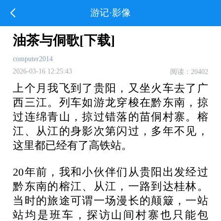
游记·影像
油茶与侗歌[下载]
computer2014
2026-03-16 12:25:43
阅读：20402
上个月我飞到了贵阳，又坐火车去了广
西三江。列车如游龙穿梭在黔东南，掠
过连绵青山，掠过错落的苗侗村寨。榕
江、从江的身影次第闪过，多年不见，
这里都已经有了高铁站。
20年前，我和小伙伴们从贵阳出发经过
黔东南的榕江、从江，一路到达桂林。
当时的旅途可谓一场漫长的颠簸，一站
站均是班车，探访山间村寨也只能包