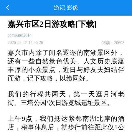
游记·影像
嘉兴市区2日游攻略[下载]
computer2014
2026-03-17 13:36:26
阅读：20693
嘉兴市内除了闻名遐迩的南湖景区外，
还有一些自然景色优美、人文历史底蕴
丰厚的小众景点，近日与好友夫妇结伴
而游，记下攻略，以飨同好。
我们的行程共两天，第一天逛月河老
街、三塔公园‘次日游览城遗址景区。
上午9点，我们抵达紧邻南湖北岸的酒
店，稍事休息后，就步行前往距此仅1公