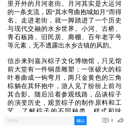
里开外的月河老街。月河其实是大运河
的一条支流，因“其水弯曲抱城如月”而得
名。走进老街，就一脚踏进了一个历史
与现代交融的水乡世界。小河、古桥、
青石板路、旧民居、廊棚、百年老字号
等元素，无不透露出水乡古镇的风韵。
信步来到嘉兴棕子文化博物馆，只见馆
前大堂有一件铜质雕塑：一张硕大的棕
叶卷曲成一钩弯月，两只金黄色的三角
棕躺在其怀抱中，游人见了纷纷上前与
其合影。随后沿着参观线路，品谈棕子
的演变历史，观赏棕子的制作原料和工
艺，了解棕子的不同种类、样式和味
道，体悟江南稻米和传统习俗对嘉兴棕
0
确认
子文化的影响。