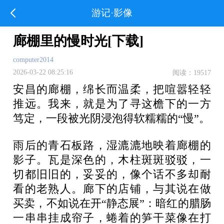
游记·影像
廊棚里的慢时光[下载]
computer2014
2026-03-22 08:25:16
阅读：19517
安昌的廊棚，绵长而温柔，把喧嚣轻轻
推远。我来，就是为了寻这檐下的一方
笃定，一段被光阴浸泡得软糯糯的“慢”。
雨后的青石板路，湿漉漉地映着廊棚的
影子。瓦是深色的，木柱斑斑驳驳，一
切都旧旧的，妥妥的，像个话不多却耐
看的老熟人。廊下的店铺，与其说在做
买卖，不如说在开“静态展”：暗红的腊肠
一串串挂成帘子，蜷着的笋干菜像在打