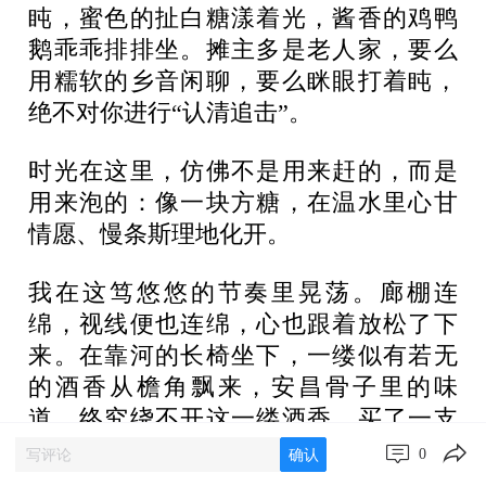
盹，蜜色的扯白糖漾着光，酱香的鸡鸭
鹅乖乖排排坐。摊主多是老人家，要么
用糯软的乡音闲聊，要么眯眼打着盹，
绝不对你进行“认清追击”。
时光在这里，仿佛不是用来赶的，而是
用来泡的：像一块方糖，在温水里心甘
情愿、慢条斯理地化开。
我在这笃悠悠的节奏里晃荡。廊棚连
绵，视线便也连绵，心也跟着放松了下
来。在靠河的长椅坐下，一缕似有若无
的酒香从檐角飘来，安昌骨子里的味
道，终究绕不开这一缕酒香。买了一支
黄酒棒冰，倚着斑驳的木柱，我慢慢吮
0
确认
着。那是一种奇妙的体验：熟悉的醇厚