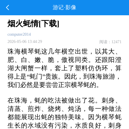
游记·影像
烟火蚝情[下载]
computer2014
2026-05-06 13:44:29
阅读：12471
珠海横琴蚝这几年横空出世，以其大、
肥、白、嫩、脆，傲视同类。还跟阳澄
湖大闸蟹一样，套上了塑料仿伪环，算
得上是“蚝门”贵族。因此，到珠海旅游，
我们必然是要尝尝正宗横琴蚝的。
在珠海，蚝的吃法被做出了花。刺身、
清蒸、煎炸、烧烤、炖汤，每一种做法
都能展现出蚝的独特美味。因为横琴蚝
生长的水域没有污染，水质良好，刺身