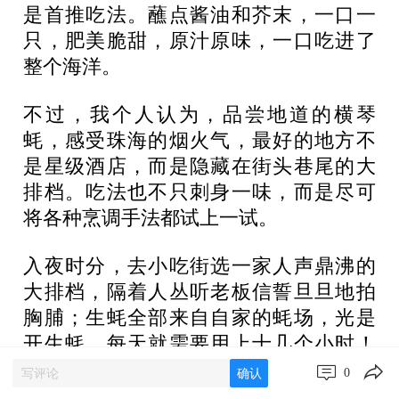
是首推吃法。蘸点酱油和芥末，一口一
只，肥美脆甜，原汁原味，一口吃进了
整个海洋。
不过，我个人认为，品尝地道的横琴
蚝，感受珠海的烟火气，最好的地方不
是星级酒店，而是隐藏在街头巷尾的大
排档。吃法也不只刺身一味，而是尽可
将各种烹调手法都试上一试。
入夜时分，去小吃街选一家人声鼎沸的
大排档，隔着人丛听老板信誓旦旦地拍
胸脯；生蚝全部来自自家的蚝场，光是
开生蚝，每天就需要用上十几个小时！
甲鱼、生鱼、鳗鱼、老鸡也是当天采购
0
确认
的，保证绝对新鲜！其所言是否完全属