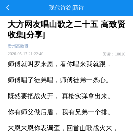
现代诗谷|新诗
大方网友唱山歌之二十五 高致贤
收集[分享]
贵州高致贤
2026-05-17 21:22:40
阅读：10016
师傅就叫罗来恩，看你唱来我就跟，
师傅唱了徒弟唱，师傅徒弟一条心。
既然要把战火开， 真枪实弹拿出来。
你有师父做后盾， 我有兄弟一个排。
来恩来恩你表调歪，回首山歌战火来，