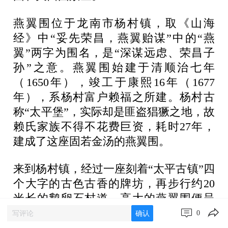
燕翼围位于龙南市杨村镇，取《山海
经》中“妥先荣昌，燕翼贻谋”中的“燕
翼”两字为围名，是“深谋远虑、荣昌子
孙”之意。燕翼围始建于清顺治七年
（1650年），竣工于康熙16年（1677
年），系杨村富户赖福之所建。杨村古
称“太平堡”，实际却是匪盗猖獗之地，故
赖氏家族不得不花费巨资，耗时27年，
建成了这座固若金汤的燕翼围。
来到杨村镇，经过一座刻着“太平古镇”四
个大字的古色古香的牌坊，再步行约20
米长的鹅卵石村道，高大的燕翼围便呈
现在眼前。燕翼围墙高14.3米，长41.5
0
确认