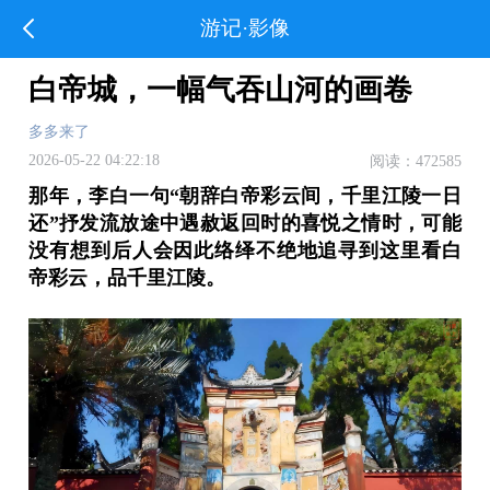
游记·影像
白帝城，一幅气吞山河的画卷
多多来了
2026-05-22 04:22:18
阅读：472585
那年，李白一句“朝辞白帝彩云间，千里江陵一日
还”抒发流放途中遇赦返回时的喜悦之情时，可能
没有想到后人会因此络绎不绝地追寻到这里看白
帝彩云，品千里江陵。