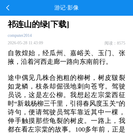
游记·影像
祁连山的绿[下载]
computer2014
2026-05-28 11:43:09
阅读：8575
自敦煌始，经瓜州、嘉峪关、玉门、张
掖，沿着河西走廊一路向东南前行。
途中偶见几株合抱粗的柳树，树皮皲裂
如龙鳞，枝条却倔强地刺向苍穹。驾驶
员说，这是左公柳。我想起左宗棠西征
时“新栽杨柳三千里，引得春风度玉关”的
诗句，便请驾驶员驾车靠近其中一棵，
伸手触摸那些龟裂的树皮。一路上，我
都在看左宗棠的故事。100多年前，正是