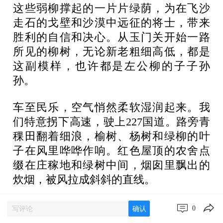
这些弱柳撑起的一片片绿荫，为在飞沙
走石的戈壁和沙漠中远征的将士，带来
胜利的自信和决心。从玉门关开始一路
所见的柳树，无论新老粗细高低，都是
这副模样，也许都是左公柳的子子孙
孙。
车至民乐，空气悄然柔软湿润起来。我
们特意拐下高速，驶上227国道。路旁青
稞田翻着细浪，榆树、杨树和绿柳的叶
子在风里哗哗作响。红色屋顶的农舍点
缀在庄稼地和绿树中间，烟囱里飘出的
炊烟，被风拉成斜斜的直线。
及至扁都口，车窗外，无论是平地上的
0
确认
庄稼还是山坡上的草木，尽皆铺满柔嫩