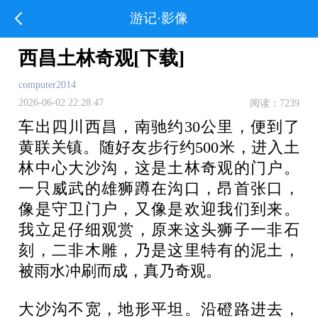
游记·影像
西昌土林奇观[下载]
computer2014
2026-06-02 22:28:47
阅读：7239
车出四川西昌，南驰约30公里，便到了
黄联关镇。随好友步行约500米，进入土
林中心大沙沟，这是土林奇观的门户。
一只威武的雄狮蹲在沟口，昂首张口，
像是守卫门户，又像是欢迎我们到来。
我立足仔细观赏，原来这头狮子一非石
刻，二非木雕，乃是这里特有的泥土，
被雨水冲刷而成，真乃奇观。
大沙沟不宽，地形平坦。沿磴路进去，