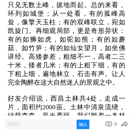
只见无数土峰，拔地而起。总的来看，
环列如城堡；从一处看，有的孤峰高
耸，像擎天玉柱；有的双峰联立，宛如
凯旋门。再细观局部，更是奇形异状：
有的如狮如虎，如驼如熊；有的如蘑
菇、如竹笋；有的如仙女望月，如坐佛
讲经。高矮参差，粗细不一，高者二三
十米，矮者几米；有的上粗下细，有的
下粗上细，遍地林立，石击有声。让人
完全陶醉在这大自然迷人的景观之中。
好友介绍说，西昌土林共4处，走成一
片，面积约2000亩。土林中清泉流绕，
绿荫森森，风光秀丽。我们顺着一条林
阴小道前行，进入一片郁郁葱葱的地
0
确认