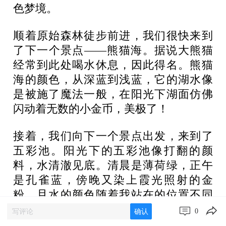
色梦境。
顺着原始森林徒步前进，我们很快来到
了下一个景点——熊猫海。据说大熊猫
经常到此处喝水休息，因此得名。熊猫
海的颜色，从深蓝到浅蓝，它的湖水像
是被施了魔法一般，在阳光下湖面仿佛
闪动着无数的小金币，美极了！
接着，我们向下一个景点出发，来到了
五彩池。阳光下的五彩池像打翻的颜
料，水清澈见底。清晨是薄荷绿，正午
是孔雀蓝，傍晚又染上霞光照射的金
粉，且水的颜色随着我站在的位置不同
而变化，就像一个魔术师在水里随心情
0
确认
变出美丽而又不同的颜色。在水底横卧