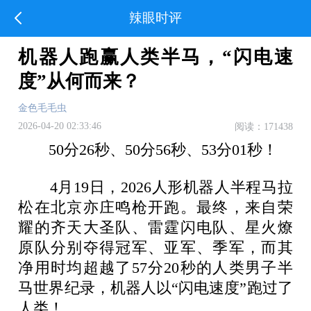
辣眼时评
机器人跑赢人类半马，“闪电速
度”从何而来？
金色毛毛虫
2026-04-20 02:33:46
阅读：171438
50分26秒、50分56秒、53分01秒！
4月19日，2026人形机器人半程马拉
松在北京亦庄鸣枪开跑。最终，来自荣
耀的齐天大圣队、雷霆闪电队、星火燎
原队分别夺得冠军、亚军、季军，而其
净用时均超越了57分20秒的人类男子半
马世界纪录，机器人以“闪电速度”跑过了
人类！