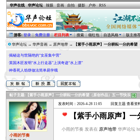
华声在线
华声论坛
辣眼
音画
自拍
摄影
户外
RSS
游客:
登录
免费注册
栏目列表
搜索
领红包
自选风格
版主推
华声论坛
→
华声音画
→
原声地带
→
【紫手小雨原声】一分耕耘一分的希望
·揭秘这与世隔绝的“女巫集中营”
·英国木匠发明“水上行走器”上演奇迹“水上漂”
·种香死人馅饼做法简单易学哦
帖子主题:
【紫手小雨原声】一分耕耘一分的希望（原创作品）五一节快乐
发表时间：2026-4-28 11:05
回复主题
查看资
【紫手小雨原声】一
小雨的节奏 发表在
原声地带
华声论坛 https
小雨的节奏