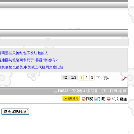
·远离那些只抢红包不发红包的人
·说康熙与乾隆两帝死于“雾霾”靠谱吗？
·战机侧颜也很美:中美俄五代机同角度比较
42
1/3
1
2
3
下一页»
共
136828
个阅读者,
41
条回复 |
打印
|
订阅
|
收藏
楼主
乐