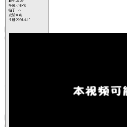
花生:31 粒
等级:小虾客
帖子:
122
威望:0 点
注册:2026-4-10