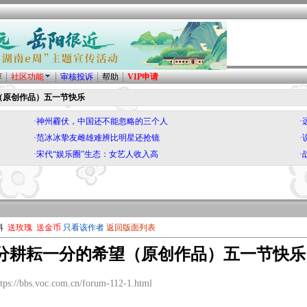
荐
社区功能
审核投诉
帮助
VIP申请
（原创作品）五一节快乐
·神州霾伏，中国还不能忽略的三个人
·范冰冰挚友雌雄难辨比明星还抢镜
·宋代“娱乐圈”生态：女艺人收入高
料
送玫瑰
送金币
只看该作者
返回版面列表
分耕耘一分的希望（原创作品）五一节快
://bbs.voc.com.cn/forum-112-1.html