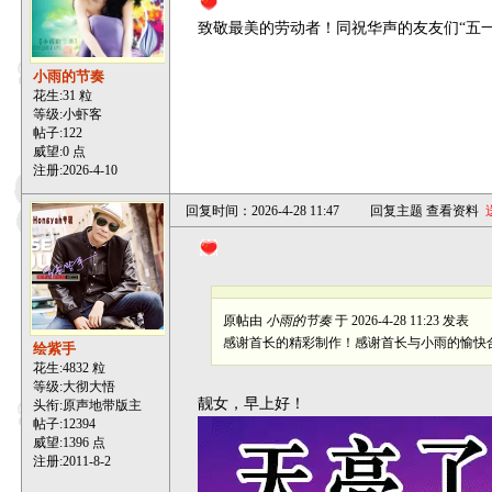
致敬最美的劳动者！同祝华声的友友们“五一
小雨的节奏
花生:31 粒
等级:小虾客
帖子:
122
威望:0 点
注册:2026-4-10
回复时间：2026-4-28 11:47
回复主题
查看资料
原帖由
小雨的节奏
于 2026-4-28 11:23 发表
感谢首长的精彩制作！感谢首长与小雨的愉快
绘紫手
花生:4832 粒
等级:大彻大悟
靓女，早上好！
头衔:原声地带版主
帖子:
12394
威望:1396 点
注册:2011-8-2