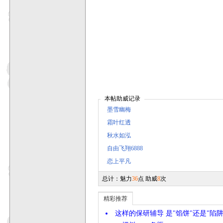
本帖助威记录
墨雪幽梅
霜叶红透
秋水如泓
自由飞翔6888
恋上平凡
总计：魅力
36
点 助威
8
次
精彩推荐
这样的保研辅导 是"馅饼"还是"陷阱