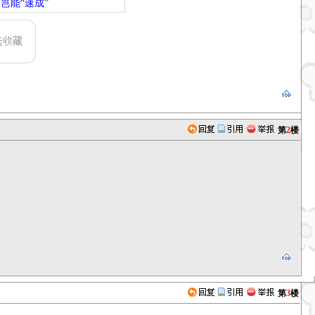
岂能“速成”
第
2
楼
第
3
楼