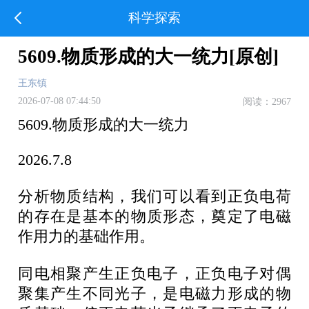
科学探索
5609.物质形成的大一统力[原创]
王东镇
2026-07-08 07:44:50
阅读：2967
5609.物质形成的大一统力
2026.7.8
分析物质结构，我们可以看到正负电荷
的存在是基本的物质形态，奠定了电磁
作用力的基础作用。
同电相聚产生正负电子，正负电子对偶
聚集产生不同光子，是电磁力形成的物