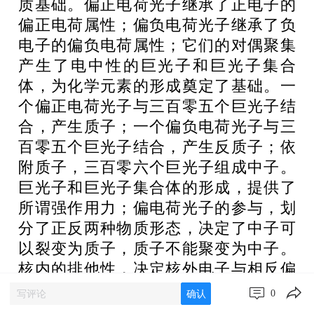
质基础。偏正电荷光子继承了正电子的
偏正电荷属性；偏负电荷光子继承了负
电子的偏负电荷属性；它们的对偶聚集
产生了电中性的巨光子和巨光子集合
体，为化学元素的形成奠定了基础。一
个偏正电荷光子与三百零五个巨光子结
合，产生质子；一个偏负电荷光子与三
百零五个巨光子结合，产生反质子；依
附质子，三百零六个巨光子组成中子。
巨光子和巨光子集合体的形成，提供了
所谓强作用力；偏电荷光子的参与，划
分了正反两种物质形态，决定了中子可
以裂变为质子，质子不能聚变为中子。
核内的排他性，决定核外电子与相反偏
电荷光子不可能进入核内，质子不可能
0
确认
转化为中子。弱作用力不过是已经形成