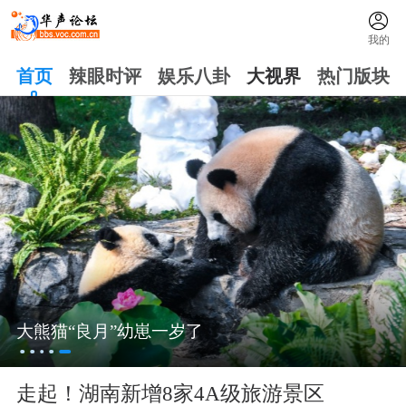
我的
首页
辣眼时评
娱乐八卦
大视界
热门版块
大熊猫“良月”幼崽一岁了
走起！湖南新增8家4A级旅游景区