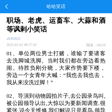
哈哈笑话
职场、老虎、运畜车、大蒜和酒
等讽剌小笑话
x8362622
2025-01-02 08:57:02
阅读：64219
01、单位两位男士打赌，谁输了要请客
去洗脚城洗脚。当时我们都在旁边看热
闹。待胜负刚分晓，大家作势要下楼，
旁边一个女青年大喊：“我也去我也去，
我从来没洗过脚！”
02、导演到动物园拍片子,去公园录鸟叫,
被公园领导认出,大惊以为要新闻调查.很
紧张,说今天维修,我们解说只是看鸟.领导