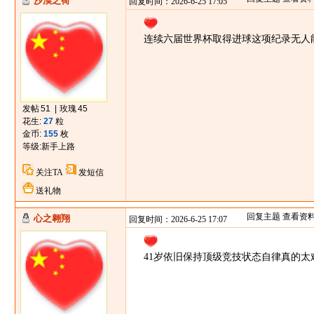
沙漠之荷
回复时间：2026-6-25 17:05
连续六届世界杯取得进球这项纪录无人
发帖
51
|
玫瑰
45
花生:
27
粒
金币:
155
枚
等级:
新手上路
关注TA
发短信
送礼物
回复主题
查看资
心之翱翔
回复时间：2026-6-25 17:07
41岁依旧保持顶级竞技状态自律真的太