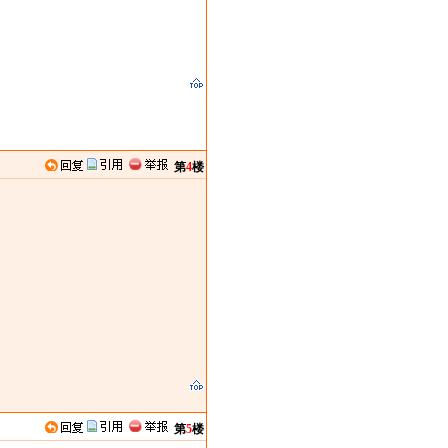
第
4
楼
第
5
楼