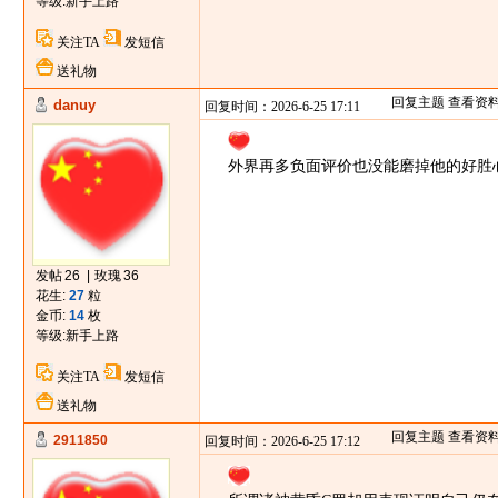
等级:
新手上路
关注TA
发短信
送礼物
回复主题
查看资
danuy
回复时间：2026-6-25 17:11
外界再多负面评价也没能磨掉他的好胜
发帖
26
|
玫瑰
36
花生:
27
粒
金币:
14
枚
等级:
新手上路
关注TA
发短信
送礼物
回复主题
查看资
2911850
回复时间：2026-6-25 17:12