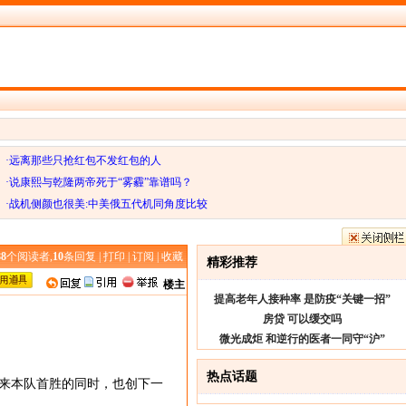
·远离那些只抢红包不发红包的人
·说康熙与乾隆两帝死于“雾霾”靠谱吗？
·战机侧颜也很美:中美俄五代机同角度比较
88
个阅读者,
10
条回复 |
打印
|
订阅
|
收藏
精彩推荐
楼主
提高老年人接种率 是防疫“关键一招”
房贷 可以缓交吗
微光成炬 和逆行的医者一同守“沪”
热点话题
迎来本队首胜的同时，也创下一