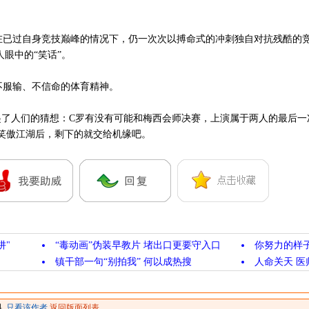
已过自身竞技巅峰的情况下，仍一次次以搏命式的冲刺独自对抗残酷的竞
人眼中的“笑话”。
服输、不信命的体育精神。
了人们的猜想：C罗有没有可能和梅西会师决赛，上演属于两人的最后一次
笑傲江湖后，剩下的就交给机缘吧。
阱"
“毒动画”伪装早教片 堵出口更要守入口
你努力的样
镇干部一句“别拍我” 何以成热搜
人命关天 医
料
只看该作者
返回版面列表