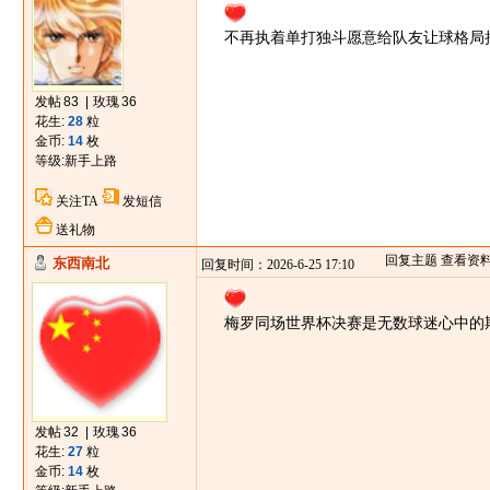
不再执着单打独斗愿意给队友让球格局
发帖
83
|
玫瑰
36
花生:
28
粒
金币:
14
枚
等级:
新手上路
关注TA
发短信
送礼物
回复主题
查看资
东西南北
回复时间：2026-6-25 17:10
梅罗同场世界杯决赛是无数球迷心中的
发帖
32
|
玫瑰
36
花生:
27
粒
金币:
14
枚