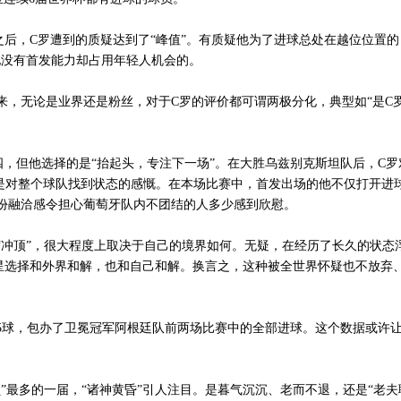
后，C罗遭到的质疑达到了“峰值”。有质疑他为了进球总处在越位位置的
他没有首发能力却占用年轻人机会的。
无论是业界还是粉丝，对于C罗的评价都可谓两极分化，典型如“是C罗
但他选择的是“抬起头，专注下一场”。在大胜乌兹别克斯坦队后，C罗
也是对整个球队找到状态的感慨。在本场比赛中，首发出场的他不仅打开进
份融洽感令担心葡萄牙队内不团结的人多少感到欣慰。
冲顶”，很大程度上取决于自己的境界如何。无疑，在经历了长久的状态
球星选择和外界和解，也和自己和解。换言之，这种被全世界怀疑也不放弃、
。
球，包办了卫冕冠军阿根廷队前两场比赛中的全部进球。这个数据或许让
多的一届，“诸神黄昏”引人注目。是暮气沉沉、老而不退，还是“老夫聊