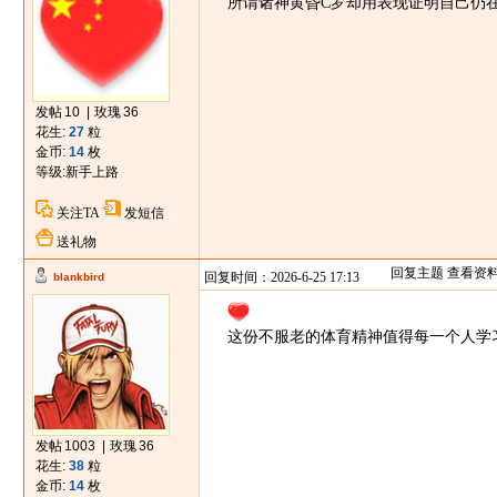
所谓诸神黄昏C罗却用表现证明自己仍
发帖
10
|
玫瑰
36
花生:
27
粒
金币:
14
枚
等级:
新手上路
关注TA
发短信
送礼物
回复主题
查看资
回复时间：2026-6-25 17:13
blankbird
这份不服老的体育精神值得每一个人学
发帖
1003
|
玫瑰
36
花生:
38
粒
金币:
14
枚