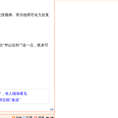
技规律。而当他用尽全力反复
“华山论剑”?这一点，犹未可
子，有人隔海看见
师岂能“速成”