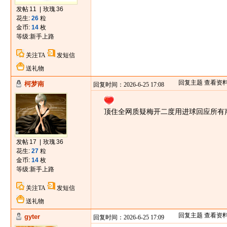
发帖
11
|
玫瑰
36
花生:
26
粒
金币:
14
枚
等级:
新手上路
关注TA
发短信
送礼物
回复主题
查看资
柯梦南
回复时间：2026-6-25 17:08
顶住全网质疑梅开二度用进球回应所有
发帖
17
|
玫瑰
36
花生:
27
粒
金币:
14
枚
等级:
新手上路
关注TA
发短信
送礼物
回复主题
查看资
gyter
回复时间：2026-6-25 17:09