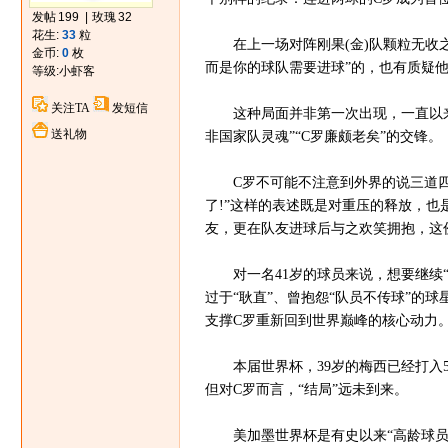
发帖
199
|
玫瑰
32
花生:
33
粒
在上一场对阵刚果(金)队颗粒无收之
金币:
0
枚
而是你的球队需要进球”的，也有质疑
等级:
小虾客
关注TA
发短信
这种局面并非第一次出现，一直以来，
送礼物
非国家队灵魂”“C罗廉颇老矣”的交锋。
C罗不可能不注意到外界的说三道四，
了!”这样的表述既是对重压的释放，
友，更在队友进球后与之欢笑拥抱，这
对一名41岁的球员来说，想要继续“
过于“耿直”、曾抱怨“队员不传球”的
支撑C罗重新回到世界巅峰的核心动力
本届世界杯，39岁的梅西已经打入5
但对C罗而言，“结局”远未到来。
美加墨世界杯是有史以来“高龄球员”最