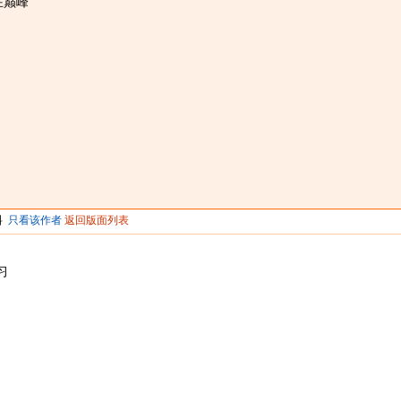
在巅峰
料
只看该作者
返回版面列表
习