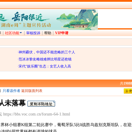
荐
社区功能
审核投诉
帮助
VIP申请
·神州霾伏，中国还不能忽略的三个人
·范冰冰挚友雌雄难辨比明星还抢镜
·宋代“娱乐圈”生态：女艺人收入高
共
1908
料
只看该作者
返回版面列表
从未落幕
tps://bbs.voc.com.cn/forum-64-1.html
世界杯小组赛K组第二轮比赛中，葡萄牙队5比0战胜乌兹别克斯坦队，在
位连续6届世界杯都有进球的球员。