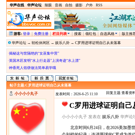
华声在线
华声论坛
辣眼
音画
自拍
摄影
户外
RSS
游客:
登录
免费注册
栏目列表
搜索
领红包
自选风格
版主推
华声论坛
→
轻松休闲区
→
娱乐八卦
→
C罗用进球证明自己从未落幕
·揭秘这与世隔绝的“女巫集中营”
·英国木匠发明“水上行走器”上演奇迹“水上漂”
·种香死人馅饼做法简单易学哦
帖子主题:
C罗用进球证明自己从未落幕
回复主题
查看资
小小小小丸子
发表时间：2026-6-25 11:10
C罗用进球证明自己
小小小小丸子 发表在
娱乐八卦
华声论坛 ht
北京时间6月24日，在2026美加墨
个别样的纪录：连进两球的C罗成为首