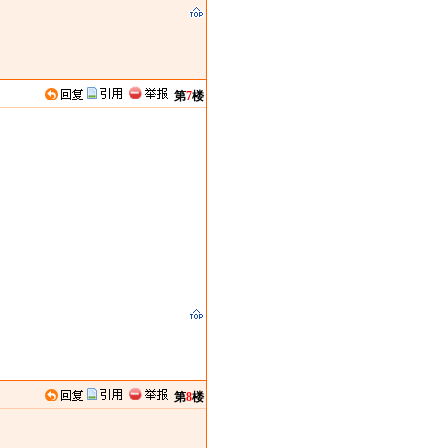
第
7
楼
第
8
楼