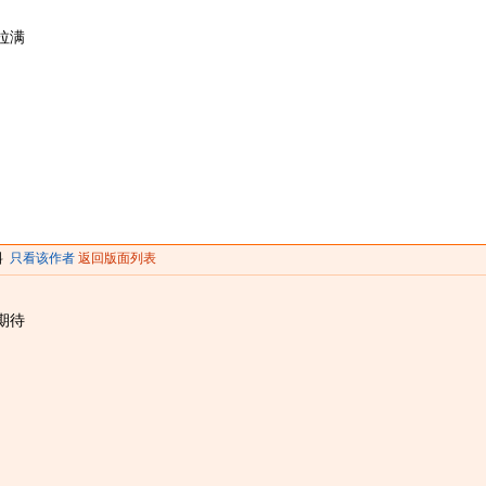
拉满
料
只看该作者
返回版面列表
期待