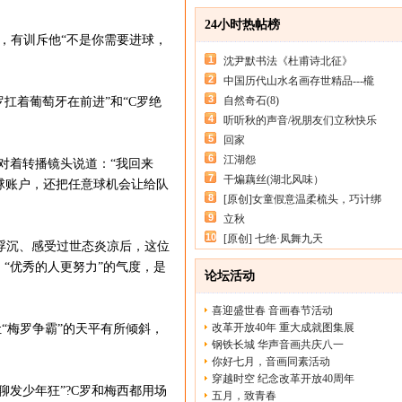
24小时热帖榜
，有训斥他“不是你需要进球，
1
沈尹默书法《杜甫诗北征》
2
中国历代山水名画存世精品---櫳
3
自然奇石(8)
扛着葡萄牙在前进”和“C罗绝
4
听听秋的声音/祝朋友们立秋快乐
5
回家
6
江湖怨
对着转播镜头说道：“我回来
7
干煸藕丝(湖北风味）
球账户，还把任意球机会让给队
8
[原创]女童假意温柔梳头，巧计绑
9
立秋
10
[原创] 七绝·凤舞九天
浮沉、感受过世态炎凉后，这位
“优秀的人更努力”的气度，是
论坛活动
喜迎盛世春 音画春节活动
改革开放40年 重大成就图集展
“梅罗争霸”的天平有所倾斜，
钢铁长城 华声音画共庆八一
你好七月，音画同素活动
穿越时空 纪念改革开放40周年
发少年狂”?C罗和梅西都用场
五月，致青春