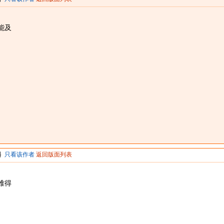
能及
料
只看该作者
返回版面列表
难得