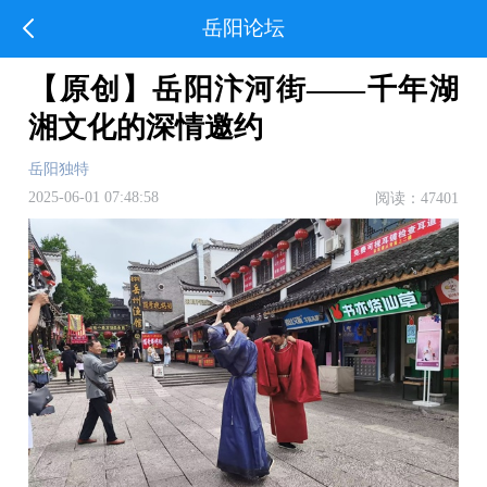
岳阳论坛
【原创】岳阳汴河街——千年湖
湘文化的深情邀约
岳阳独特
2025-06-01 07:48:58
阅读：47401