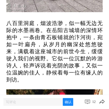
八百里洞庭，烟波浩渺，似一幅无边无
际的水墨画卷。在岳阳古城墙的深情环
抱中，一条由青石板铺就的汴河街，宛
如一叶扁舟，从岁月的幽深处悠悠驶
来，满载着这座城市的前世今生，缓缓
驶入我们的视野。它似一位沉默的吟游
诗人，轻声诉说着光阴的故事，又似一
位温婉的佳人，静候着每一位有缘人的
到访。
12
确认