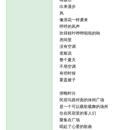
出来漫步
风
像浪花一样袭来
呼呼的风声
吹得枝叶哗哗啦啦的响
房间里
没有空调
老板说
整个夏天
不用空调
有些时候
要盖被子
傍晚时分
民宿马路对面的休闲广场
是一个可以载歌载舞的场所
住在民宿里的客人们
聚集在广场
唱起了心爱的歌曲