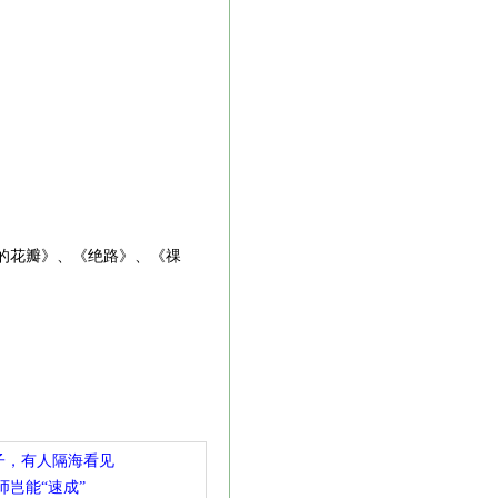
的花瓣》、《绝路》、《祼
子，有人隔海看见
师岂能“速成”