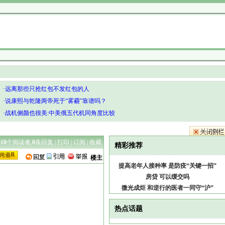
·远离那些只抢红包不发红包的人
·说康熙与乾隆两帝死于“雾霾”靠谱吗？
·战机侧颜也很美:中美俄五代机同角度比较
610
个阅读者,
0
条回复 |
打印
|
订阅
|
收藏
精彩推荐
楼主
提高老年人接种率 是防疫“关键一招”
房贷 可以缓交吗
微光成炬 和逆行的医者一同守“沪”
热点话题