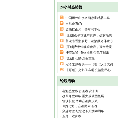
24小时热帖榜
1
中国历代山水名画存世精品---马
2
自然奇石(7)
3
柔毫扛山河，墨草写本心
4
[原创]夜半惊魂啃食声，孤女绝境
5
普法书香润乡野，法治微光伴童心
6
[原创]夜半惊魂啃食声，孤女绝境
7
汗流浃背≠身体排毒 带你了解出
8
[原创] 七绝·涅槃重生
9
定语之序有误——《现代汉语大词
10
【原创】光影传温暖 公益润民心
论坛活动
喜迎盛世春 音画春节活动
改革开放40年 重大成就图集展
钢铁长城 华声音画共庆八一
你好七月，音画同素活动
穿越时空 纪念改革开放40周年
五月，致青春