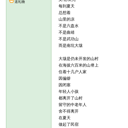
送礼物
每到夏天
总想着
山里的凉
不是六盘水
不是曲靖
不是武功山
而是南坑大垅
大垅是仍未开发的山村
在海拔六百米的山脊上
住着十几户人家
因偏僻
因闭塞
年轻人小孩
都离开了山村
留守的中老年人
舍不得离开
在夏天
做起了民宿