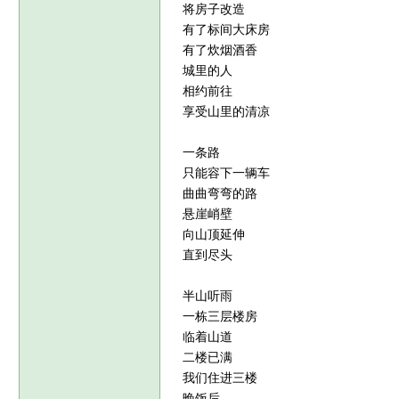
将房子改造
有了标间大床房
有了炊烟酒香
城里的人
相约前往
享受山里的清凉
一条路
只能容下一辆车
曲曲弯弯的路
悬崖峭壁
向山顶延伸
直到尽头
半山听雨
一栋三层楼房
临着山道
二楼已满
我们住进三楼
晚饭后