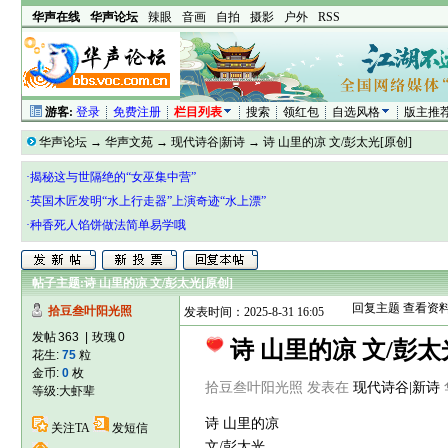
华声在线
华声论坛
辣眼
音画
自拍
摄影
户外
RSS
游客:
登录
免费注册
栏目列表
搜索
领红包
自选风格
版主推
华声论坛
→
华声文苑
→
现代诗谷|新诗
→
诗 山里的凉 文/彭太光[原创]
·揭秘这与世隔绝的“女巫集中营”
·英国木匠发明“水上行走器”上演奇迹“水上漂”
·种香死人馅饼做法简单易学哦
帖子主题:
诗 山里的凉 文/彭太光[原创]
回复主题
查看资
拾豆叁叶阳光照
发表时间：2025-8-31 16:05
发帖
363
|
玫瑰
0
诗 山里的凉 文/彭太
花生:
75
粒
金币:
0
枚
拾豆叁叶阳光照 发表在
现代诗谷|新诗
等级:
大虾辈
诗 山里的凉
关注TA
发短信
文/彭太光