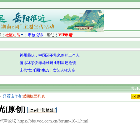
荐
社区功能
审核投诉
帮助
VIP申请
·神州霾伏，中国还不能忽略的三个人
·范冰冰挚友雌雄难辨比明星还抢镜
·宋代“娱乐圈”生态：女艺人收入高
共
31
料
只看该作者
返回版面列表
光[原创]
华声论坛 https://bbs.voc.com.cn/forum-10-1.html