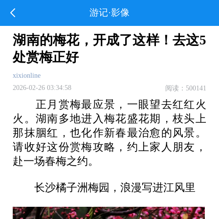
游记·影像
湖南的梅花，开成了这样！去这5
处赏梅正好
xixionline
2026-02-26 03:34:58
阅读：500141
正月赏梅最应景，一眼望去红红火
火。湖南多地进入梅花盛花期，枝头上
那抹胭红，也化作新春最治愈的风景。
请收好这份赏梅攻略，约上家人朋友，
赴一场春梅之约。
长沙橘子洲梅园，浪漫写进江风里