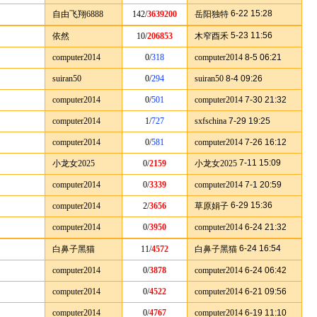
6-22 15:28
自由飞翔6888
142/
3639200
岳阳独特
5-23 11:56
依然
10/
206853
木窄酉禾
computer2014
0/
318
computer2014
8-5 06:21
suiran50
0/
294
suiran50
8-4 09:26
computer2014
0/
501
computer2014
7-30 21:32
computer2014
1/
727
sxfschina
7-29 19:25
computer2014
0/
581
computer2014
7-26 16:12
7-11 15:09
小龙女2025
0/
2159
小龙女2025
computer2014
0/
3339
computer2014
7-1 20:59
6-29 15:36
computer2014
2/
3656
草原娟子
computer2014
0/
3950
computer2014
6-24 21:32
6-24 16:54
白鼻子黑猫
11/
4572
白鼻子黑猫
computer2014
0/
3878
computer2014
6-24 06:42
computer2014
0/
4522
computer2014
6-21 09:56
computer2014
0/
4767
computer2014
6-19 11:10