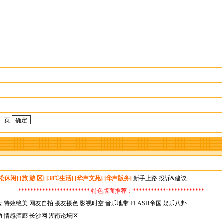
页
松休闲]
[旅 游 区]
[38℃生活]
[华声文苑]
[华声版务]
新手上路
投诉&建议
************************ 特色版面推荐：************************
云
特效绝美
网友自拍
摄友摄色
影视时空
音乐地带
FLASH帝国
娱乐八卦
助
情感酒廊
长沙网
湖南论坛区