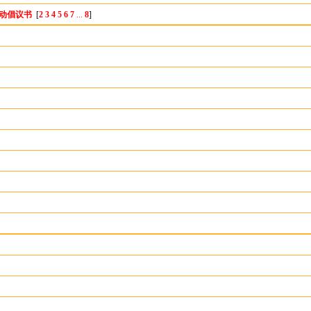
活动倡议书
[
2
3
4
5
6
7
...
8
]