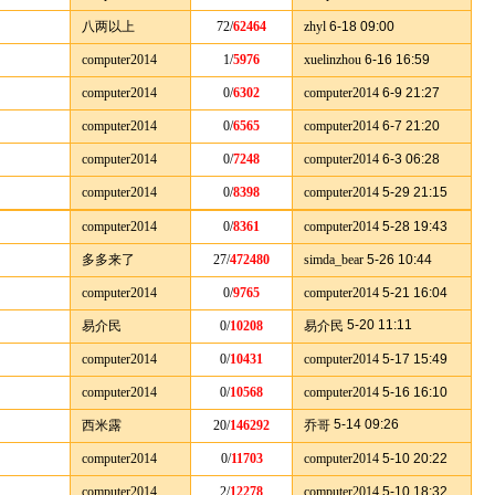
八两以上
72/
62464
zhyl
6-18 09:00
computer2014
1/
5976
xuelinzhou
6-16 16:59
computer2014
0/
6302
computer2014
6-9 21:27
computer2014
0/
6565
computer2014
6-7 21:20
computer2014
0/
7248
computer2014
6-3 06:28
computer2014
0/
8398
computer2014
5-29 21:15
computer2014
0/
8361
computer2014
5-28 19:43
多多来了
27/
472480
simda_bear
5-26 10:44
computer2014
0/
9765
computer2014
5-21 16:04
5-20 11:11
易介民
0/
10208
易介民
computer2014
0/
10431
computer2014
5-17 15:49
computer2014
0/
10568
computer2014
5-16 16:10
5-14 09:26
西米露
20/
146292
乔哥
computer2014
0/
11703
computer2014
5-10 20:22
computer2014
2/
12278
computer2014
5-10 18:32