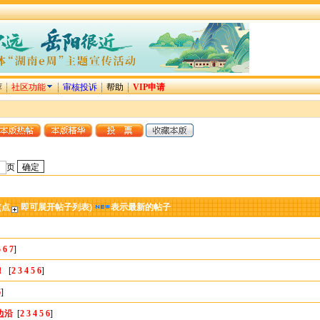
荐
社区功能
审核投诉
帮助
VIP申请
页
(点
即可展开帖子列表)
表示最新的帖子
5
6
7
]
！
[
2
3
4
5
6
]
6
]
边沿
[
2
3
4
5
6
]