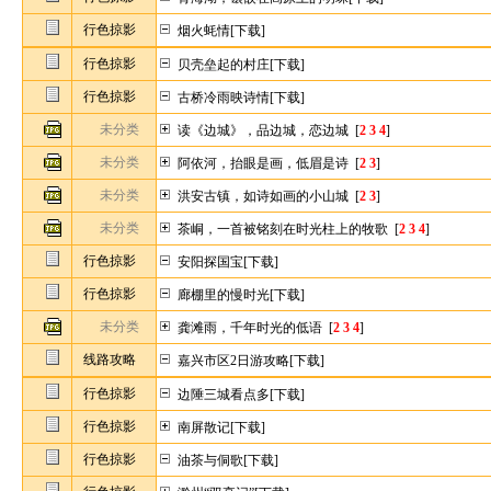
行色掠影
烟火蚝情[下载]
行色掠影
贝壳垒起的村庄[下载]
行色掠影
古桥冷雨映诗情[下载]
未分类
读《边城》，品边城，恋边城
[
2
3
4
]
未分类
阿依河，抬眼是画，低眉是诗
[
2
3
]
未分类
洪安古镇，如诗如画的小山城
[
2
3
]
未分类
茶峒，一首被铭刻在时光柱上的牧歌
[
2
3
4
]
行色掠影
安阳探国宝[下载]
行色掠影
廊棚里的慢时光[下载]
未分类
龚滩雨，千年时光的低语
[
2
3
4
]
线路攻略
嘉兴市区2日游攻略[下载]
行色掠影
边陲三城看点多[下载]
行色掠影
南屏散记[下载]
行色掠影
油茶与侗歌[下载]