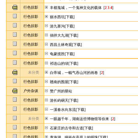
行色掠影
丰都鬼城，一个鬼神文化的载体
[
2
3
4
]
行色掠影
丽水西坑[下载]
行色掠影
游九寨沟[下载]
行色掠影
徜徉大九湖[下载]
行色掠影
西昌土林奇观[下载]
行色掠影
龟蒙揽胜[下载]
行色掠影
祁连山的绿[下载]
未分类
白帝城，一幅气吞山河的画卷
[
2
]
行色掠影
赣南的围屋[下载]
户外杂谈
赞广州的驿站
行色掠影
游长屿硐天[下载]
行色掠影
一溪春水向东流[下载]
未分类
一眼越千年，湖南这些博物馆等你来
[
2
]
行色掠影
石家庄的古寺和古道[下载]
行色掠影
青海湖，镶嵌在高原上的明珠[下载]