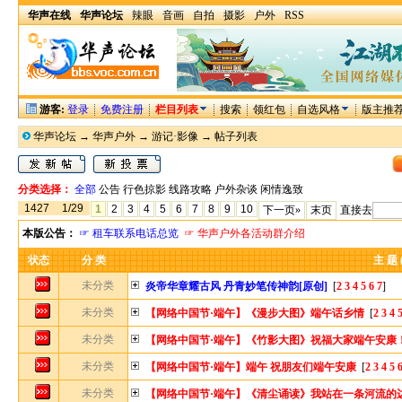
华声在线
华声论坛
辣眼
音画
自拍
摄影
户外
RSS
游客:
登录
免费注册
栏目列表
搜索
领红包
自选风格
版主推
华声论坛
→
华声户外
→
游记·影像
→ 帖子列表
分类选择：
全部
公告
行色掠影
线路攻略
户外杂谈
闲情逸致
1427
1/29
1
2
3
4
5
6
7
8
9
10
下一页»
末页
直接去
本版公告：
☞ 租车联系电话总览
☞ 华声户外各活动群介绍
状态
分 类
主 题 
未分类
炎帝华章耀古风 丹青妙笔传神韵[原创]
[
2
3
4
5
6
7
]
未分类
【网络中国节·端午】《漫步大图》端午话乡情
[
2
3
4
未分类
【网络中国节·端午】《竹影大图》祝福大家端午安康
未分类
【网络中国节·端午】端午 祝朋友们端午安康
[
2
3
4
5
未分类
【网络中国节·端午】《清尘诵读》我站在一条河流的