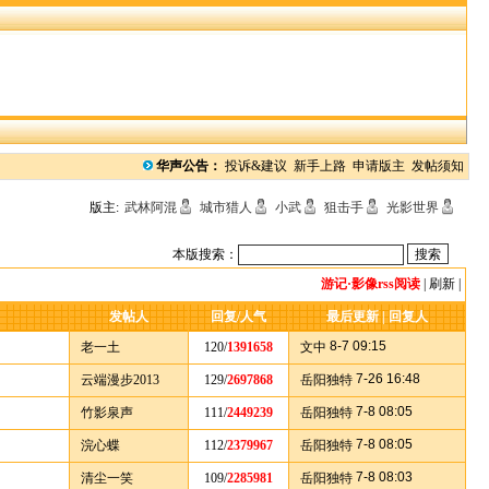
华声公告：
投诉&建议
新手上路
申请版主
发帖须知
版主:
武林阿混
城市猎人
小武
狙击手
光影世界
本版搜索：
游记·影像rss阅读
|
刷新
|
发帖人
回复/人气
最后更新 | 回复人
8-7 09:15
老一土
120/
1391658
文中
7-26 16:48
云端漫步2013
129/
2697868
岳阳独特
7-8 08:05
竹影泉声
111/
2449239
岳阳独特
7-8 08:05
浣心蝶
112/
2379967
岳阳独特
7-8 08:03
清尘一笑
109/
2285981
岳阳独特