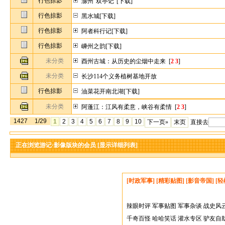
行色掠影
滁州“双亭记”[下载]
行色掠影
黑水城[下载]
行色掠影
阿者科行记[下载]
行色掠影
嵊州之韵[下载]
未分类
酉州古城：从历史的尘烟中走来
[
2
3
]
未分类
长沙114个义务植树基地开放
行色掠影
油菜花开南北湖[下载]
未分类
阿蓬江：江风有柔意，峡谷有柔情
[
2
3
]
1427
1/29
1
2
3
4
5
6
7
8
9
10
下一页»
末页
直接去
正在浏览游记·影像版块的会员
[显示详细列表]
[时政军事]
[精彩贴图]
[影音帝国]
[轻
辣眼时评
军事贴图
军事杂谈
战史风
千奇百怪
哈哈笑话
灌水专区
驴友自