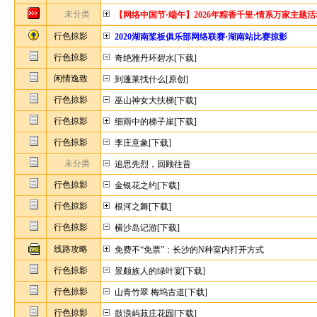
未分类
【网络中国节·端午】2026年粽香千里·情系万家主题
行色掠影
2020湖南桨板俱乐部网络联赛·湖南站比赛掠影
行色掠影
奇绝雅丹环碧水[下载]
闲情逸致
到蓬莱找什么[原创]
行色掠影
巫山神女大扶梯[下载]
行色掠影
细雨中的梯子崖[下载]
行色掠影
李庄意象[下载]
未分类
追思先烈，回顾往昔
行色掠影
金银花之约[下载]
行色掠影
根河之舞[下载]
行色掠影
横沙岛记游[下载]
线路攻略
免费不“免票”：长沙的N种室内打开方式
行色掠影
景颇族人的绿叶宴[下载]
行色掠影
山青竹翠 梅坞古道[下载]
行色掠影
鼓浪屿菽庄花园[下载]