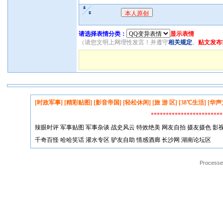
请选择表情分类：
显示表情
（请您文明上网理性发言！并遵守
相关规定
。
贴文发布
[时政军事]
[精彩贴图]
[影音帝国]
[轻松休闲]
[旅 游 区]
[38℃生活]
[华声
*********************
辣眼时评
军事贴图
军事杂谈
战史风云
特效绝美
网友自拍
摄友摄色
影
千奇百怪
哈哈笑话
灌水专区
驴友自助
情感酒廊
长沙网
湖南论坛区
Processed