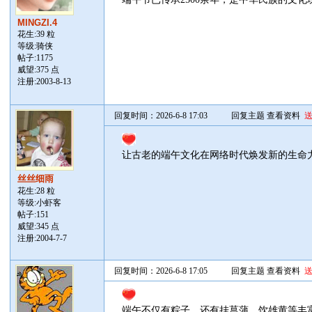
MINGZI.4
花生:39 粒
等级:骑侠
帖子:
1175
威望:375 点
注册:2003-8-13
回复时间：2026-6-8 17:03
回复主题
查看资料
让古老的端午文化在网络时代焕发新的生命
丝丝细雨
花生:28 粒
等级:小虾客
帖子:
151
威望:345 点
注册:2004-7-7
回复时间：2026-6-8 17:05
回复主题
查看资料
端午不仅有粽子，还有挂菖蒲、饮雄黄等丰