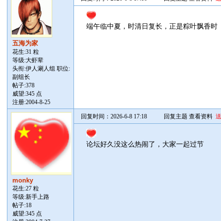
端午临中夏，时清日复长，正是粽叶飘香时
五海为家
花生:31 粒
等级:大虾辈
头衔:伊人涮人组 职位:
副组长
帖子:
378
威望:345 点
注册:2004-8-25
回复时间：2026-6-8 17:18
回复主题
查看资料
论坛好久没这么热闹了，大家一起过节
monky
花生:27 粒
等级:新手上路
帖子:
18
威望:345 点