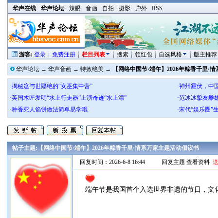
华声在线
华声论坛
辣眼
音画
自拍
摄影
户外
RSS
游客:
登录
免费注册
栏目列表
搜索
领红包
自选风格
版主推荐
华声论坛
→
华声音画
→
特效绝美
→
【网络中国节·端午】2026年粽香千里·
·揭秘这与世隔绝的“女巫集中营”
·神州霾伏，中
·英国木匠发明“水上行走器”上演奇迹“水上漂”
·范冰冰挚友雌
·种香死人馅饼做法简单易学哦
·宋代“娱乐圈
帖子主题:
【网络中国节·端午】2026年粽香千里·情系万家主题活动倡议书
回复时间：2026-6-8 16:44
回复主题
查看资料
端午节是我国首个入选世界非遗的节日，文