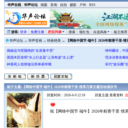
华声在线
华声论坛
辣眼
音画
自拍
摄影
户外
RSS
游客:
登录
免费注册
栏目列表
搜索
领红包
自选风格
版主推荐
华声论坛
→
华声音画
→
特效绝美
→
【网络中国节·端午】2026年粽香千里·
·揭秘这与世隔绝的“女巫集中营”
·神州霾伏，中
·英国木匠发明“水上行走器”上演奇迹“水上漂”
·范冰冰挚友雌
·种香死人馅饼做法简单易学哦
·宋代“娱乐圈
帖子主题:
【网络中国节·端午】2026年粽香千里·情系万家主题活动倡议书
回复时间：2026-6-9 22:18
回复主题
查看资料
祝【网络中国节·端午】2026年粽香千里·