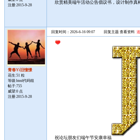
欣赏精美端午活动公告倡议书，设计制作真
注册:2015-9-28
回复时间：2026-6-16 09:07
回复主题
查看资料
青春Yi旧憧憬
花生:51 粒
等级:html代码组
帖子:
755
威望:0 点
注册:2015-9-28
祝论坛朋友们端午节安康幸福