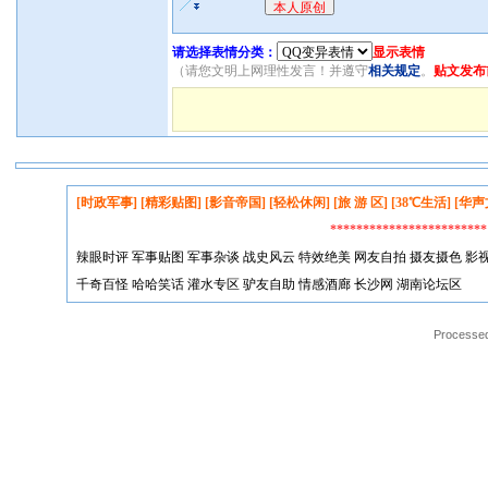
请选择表情分类：
显示表情
（请您文明上网理性发言！并遵守
相关规定
。
贴文发布
[时政军事]
[精彩贴图]
[影音帝国]
[轻松休闲]
[旅 游 区]
[38℃生活]
[华声
*********************
辣眼时评
军事贴图
军事杂谈
战史风云
特效绝美
网友自拍
摄友摄色
影
千奇百怪
哈哈笑话
灌水专区
驴友自助
情感酒廊
长沙网
湖南论坛区
Processed