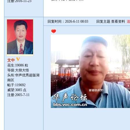
注册:2016-11-23
回复时间：2026-6-11 08:03
回复主题
查看资料
文中
花生:19086 粒
等级:大彻大悟
头衔:华声优秀超版湖
南区
帖子:
119692
威望:3085 点
注册:2005-7-11