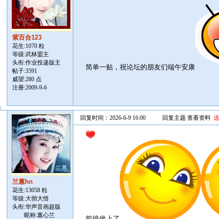
紫百合123
花生:1070 粒
等级:武林盟主
头衔:作业投递版主
简单一贴，祝论坛的朋友们端午安康
帖子:
3591
威望:280 点
注册:2009-9-6
回复时间：2026-6-9 16:00
回复主题
查看资料
兰蕙hn
花生:13058 粒
等级:大彻大悟
头衔:华声音画超版
昵称:蕙心兰
前排坐上了