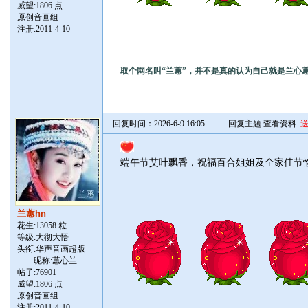
威望:1806 点
原创音画组
注册:2011-4-10
----------------------------------------------
取个网名叫“兰蕙”，并不是真的认为自己就是兰心
回复时间：2026-6-9 16:05
回复主题
查看资料
端午节艾叶飘香，祝福百合姐姐及全家佳节
兰蕙hn
花生:13058 粒
等级:大彻大悟
头衔:华声音画超版
昵称:蕙心兰
帖子:
76901
威望:1806 点
原创音画组
注册:2011-4-10