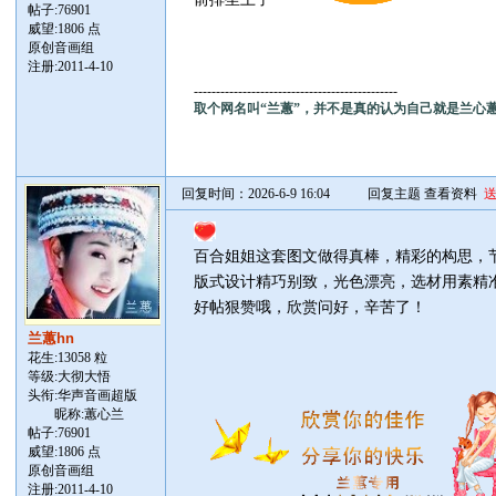
帖子:
76901
威望:1806 点
原创音画组
注册:2011-4-10
----------------------------------------------
取个网名叫“兰蕙”，并不是真的认为自己就是兰心
回复时间：2026-6-9 16:04
回复主题
查看资料
百合姐姐这套图文做得真棒，精彩的构思，
版式设计精巧别致，光色漂亮，选材用素精
好帖狠赞哦，欣赏问好，辛苦了！
兰蕙hn
花生:13058 粒
等级:大彻大悟
头衔:华声音画超版
昵称:蕙心兰
帖子:
76901
威望:1806 点
原创音画组
注册:2011-4-10