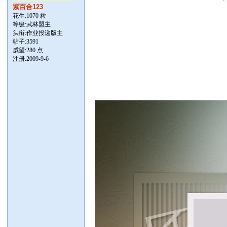
紫百合123
花生:1070 粒
等级:武林盟主
头衔:作业投递版主
帖子:
3591
威望:280 点
注册:2009-9-6