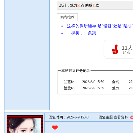
总计：魅力
51
点 助威
11
次
精彩推荐
这样的保研辅导 是"馅饼"还是"陷阱
一棵树，一条渠
11
人
本帖最近评分记录
兰蕙hn
2026-6-9 15:59
金钱
+20
兰蕙hn
2026-6-9 15:59
魅力
+20
回复时间：2026-6-9 15:40
回复主题
查看资料