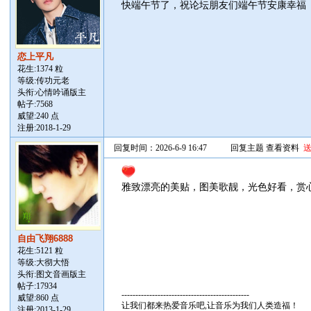
快端午节了，祝论坛朋友们端午节安康幸福
恋上平凡
花生:1374 粒
等级:传功元老
头衔:心情吟诵版主
帖子:
7568
威望:240 点
注册:2018-1-29
回复时间：2026-6-9 16:47
回复主题
查看资料
雅致漂亮的美贴，图美歌靓，光色好看，赏
自由飞翔6888
花生:5121 粒
等级:大彻大悟
头衔:图文音画版主
帖子:
17934
----------------------------------------------
威望:860 点
让我们都来热爱音乐吧,让音乐为我们人类造福！
注册:2013-1-29