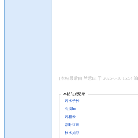
[本帖最后由 兰蕙hn 于 2026-6-10 15:54 
本帖助威记录
若水子矜
冷漠lm
若相爱
霜叶红透
秋水如泓