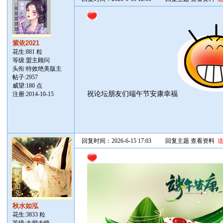
紫依2021
花生:881 粒
等级:盟主顾问
头衔:特效绝美版主
帖子:
2957
威望:180 点
祝论坛朋友们端午节安康幸福
注册:2014-10-15
回复时间：2026-6-15 17:03
回复主题
查看资料
秋水如泓
花生:3833 粒