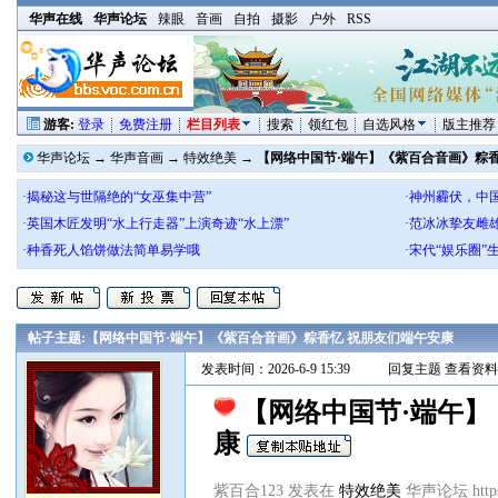
华声在线
华声论坛
辣眼
音画
自拍
摄影
户外
RSS
游客:
登录
免费注册
栏目列表
搜索
领红包
自选风格
版主推荐
华声论坛
→
华声音画
→
特效绝美
→
【网络中国节·端午】《紫百合音画》粽香
·揭秘这与世隔绝的“女巫集中营”
·神州霾伏，中
·英国木匠发明“水上行走器”上演奇迹“水上漂”
·范冰冰挚友雌
·种香死人馅饼做法简单易学哦
·宋代“娱乐圈
帖子主题:
【网络中国节·端午】《紫百合音画》粽香忆 祝朋友们端午安康
发表时间：2026-6-9 15:39
回复主题
查看资料
【网络中国节·端午】
康
紫百合123 发表在
特效绝美
华声论坛 https:/