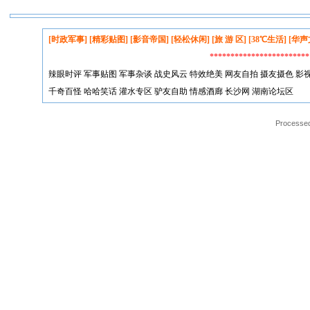
[时政军事]
[精彩贴图]
[影音帝国]
[轻松休闲]
[旅 游 区]
[38℃生活]
[华声
*********************
辣眼时评
军事贴图
军事杂谈
战史风云
特效绝美
网友自拍
摄友摄色
影
千奇百怪
哈哈笑话
灌水专区
驴友自助
情感酒廊
长沙网
湖南论坛区
Processed