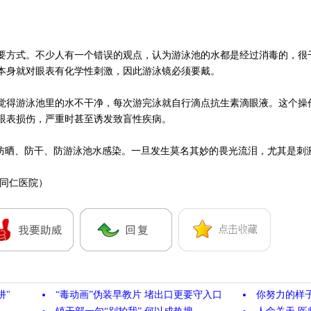
方式。不少人有一个错误的观点，认为游泳池的水都是经过消毒的，很
本身就对眼表有化学性刺激，因此游泳镜必须要戴。
得游泳池里的水不干净，每次游完泳就自行滴点抗生素滴眼液。这个操
眼表损伤，严重时甚至诱发致盲性疾病。
晒、防干、防游泳池水感染。一旦发生莫名其妙的畏光流泪，尤其是刺
同仁医院）
阱"
“毒动画”伪装早教片 堵出口更要守入口
你努力的样