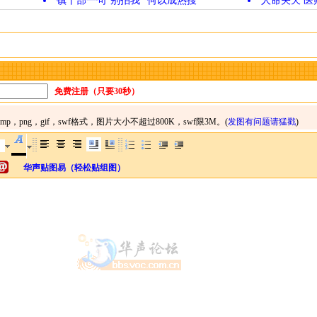
镇干部一句“别拍我” 何以成热搜
人命关天 医
免费注册（只要30秒）
华声贴图易（轻松贴组图）