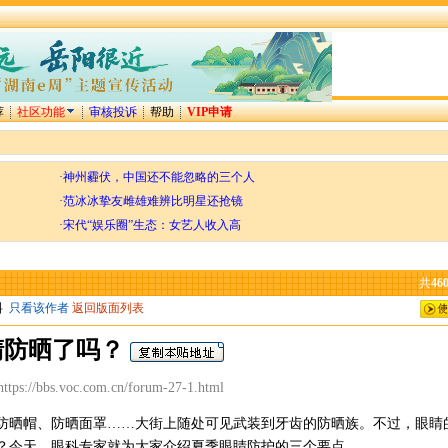
荐
社区功能
审核投诉
帮助
VIP申请
·神州霾伏，中国还不能忽略的三个人
·范冰冰挚友雌雄难辨比明星还抢镜
·宋代“娱乐圈”生态：女艺人收入高
共
46
料
只看该作者
返回版面列表
睛防晒了吗？
s://bbs.voc.com.cn/forum-27-1.html
晒帽、防晒面罩……大街上随处可见武装到牙齿的防晒族。不过，眼睛
？今天，眼科专家就为大家介绍夏季眼睛防护的三个要点。