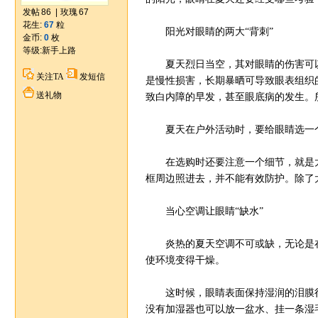
发帖
86
|
玫瑰
67
花生:
67
粒
阳光对眼睛的两大“背刺”
金币:
0
枚
等级:
新手上路
夏天烈日当空，其对眼睛的伤害可以
关注TA
发短信
是慢性损害，长期暴晒可导致眼表组织
送礼物
致白内障的早发，甚至眼底病的发生。
夏天在户外活动时，要给眼睛选一个
在选购时还要注意一个细节，就是太
框周边照进去，并不能有效防护。除了
当心空调让眼睛“缺水”
炎热的夏天空调不可或缺，无论是在
使环境变得干燥。
这时候，眼睛表面保持湿润的泪膜很
没有加湿器也可以放一盆水、挂一条湿