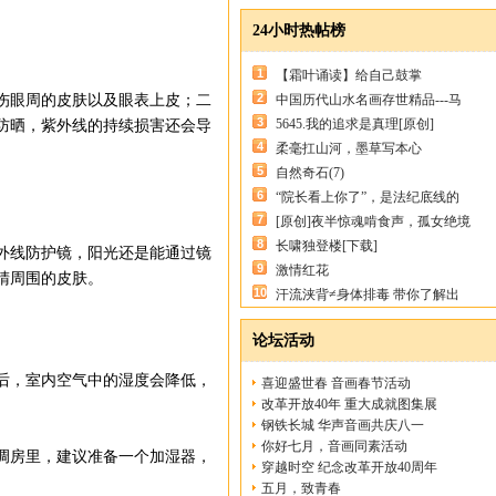
24小时热帖榜
1
【霜叶诵读】给自己鼓掌
2
伤眼周的皮肤以及眼表上皮；二
中国历代山水名画存世精品---马
3
5645.我的追求是真理[原创]
防晒，紫外线的持续损害还会导
4
柔毫扛山河，墨草写本心
5
自然奇石(7)
6
“院长看上你了”，是法纪底线的
7
[原创]夜半惊魂啃食声，孤女绝境
8
长啸独登楼[下载]
外线防护镜，阳光还是能通过镜
9
激情红花
睛周围的皮肤。
10
汗流浃背≠身体排毒 带你了解出
论坛活动
后，室内空气中的湿度会降低，
喜迎盛世春 音画春节活动
改革开放40年 重大成就图集展
钢铁长城 华声音画共庆八一
你好七月，音画同素活动
调房里，建议准备一个加湿器，
穿越时空 纪念改革开放40周年
五月，致青春