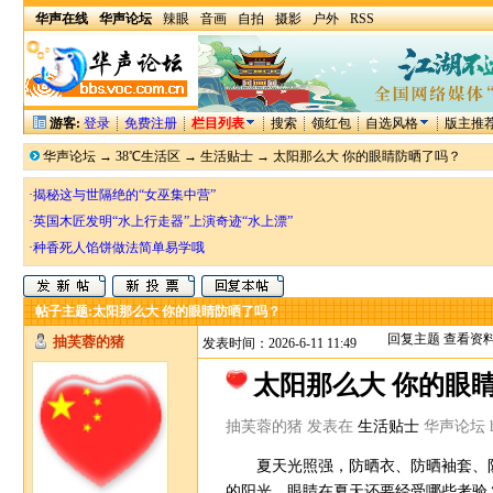
华声在线
华声论坛
辣眼
音画
自拍
摄影
户外
RSS
游客:
登录
免费注册
栏目列表
搜索
领红包
自选风格
版主推
华声论坛
→
38℃生活区
→
生活贴士
→
太阳那么大 你的眼睛防晒了吗？
·揭秘这与世隔绝的“女巫集中营”
·英国木匠发明“水上行走器”上演奇迹“水上漂”
·种香死人馅饼做法简单易学哦
帖子主题:
太阳那么大 你的眼睛防晒了吗？
回复主题
查看资
抽芙蓉的猪
发表时间：2026-6-11 11:49
太阳那么大 你的眼
抽芙蓉的猪 发表在
生活贴士
华声论坛 http
夏天光照强，防晒衣、防晒袖套、防
的阳光，眼睛在夏天还要经受哪些考验