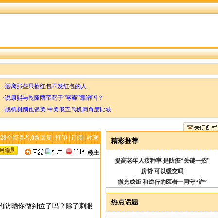
·远离那些只抢红包不发红包的人
·说康熙与乾隆两帝死于“雾霾”靠谱吗？
·战机侧颜也很美:中美俄五代机同角度比较
028
个阅读者,
0
条回复 |
打印
|
订阅
|
收藏
精彩推荐
楼主
提高老年人接种率 是防疫“关键一招”
房贷 可以缓交吗
微光成炬 和逆行的医者一同守“沪”
热点话题
的防晒你做到位了吗？除了刺眼