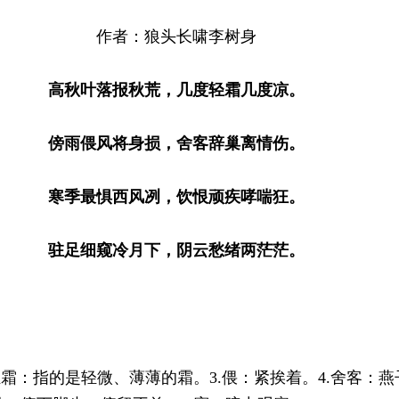
作者：狼头长啸李树身
高秋叶落报秋荒，几度轻霜几度凉。
傍雨偎风将身损，舍客辞巢离情伤。
寒季最惧西风冽，饮恨顽疾哮喘狂。
驻足细窥冷月下，阴云愁绪两茫茫。
轻霜：指的是轻微、薄薄的霜。3.偎：紧挨着。4.舍客：燕