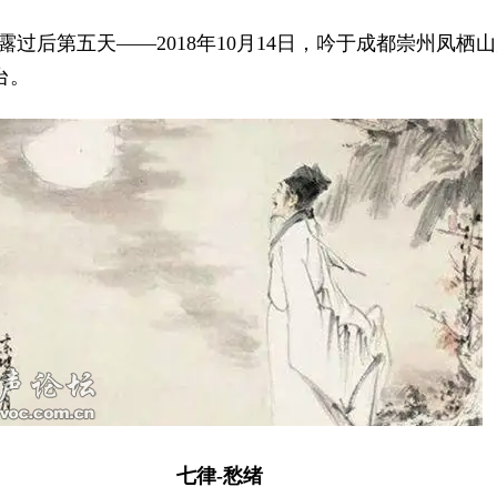
露过后第五天——2018年10月14日，吟于成都崇州凤栖
台。
七律-愁绪