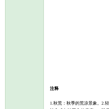
注释
1.秋荒：秋季的荒凉景象。2.