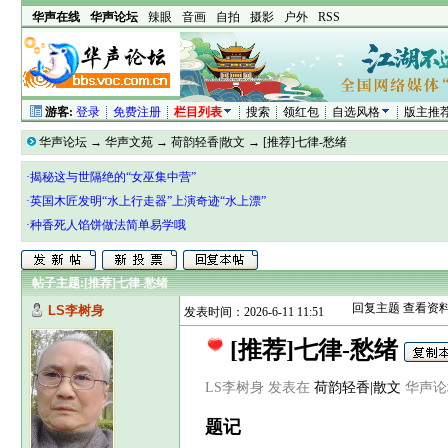
华声在线
华声论坛
辣眼
音画
自拍
摄影
户外
RSS
游客:
登录
免费注册
栏目列表
搜索
领红包
自选风格
版主推
华声论坛
→
华声文苑
→
荷韵轻香|散文
→
[推荐]七律-愁绪
·揭秘这与世隔绝的“女巫集中营”
·英国木匠发明“水上行走器”上演奇迹“水上漂”
·种香死人馅饼做法简单易学哦
帖子主题:
[推荐]七律-愁绪
回复主题
查看资
LS李树身
发表时间：2026-6-11 11:51
[推荐]七律-愁绪
LS李树身 发表在
荷韵轻香|散文
华声论坛 h
题记