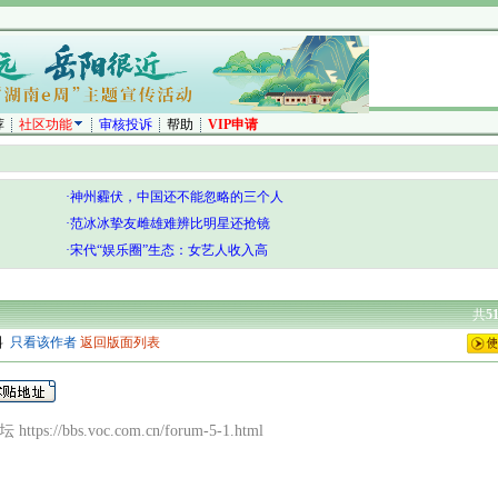
荐
社区功能
审核投诉
帮助
VIP申请
·神州霾伏，中国还不能忽略的三个人
·范冰冰挚友雌雄难辨比明星还抢镜
·宋代“娱乐圈”生态：女艺人收入高
共
5
料
只看该作者
返回版面列表
ttps://bbs.voc.com.cn/forum-5-1.html