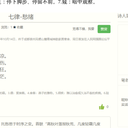
足：停下脚步、停留不前。7.窥：暗中观察。