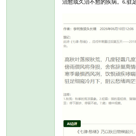
治愈或久治不愈的疾病。6.驻