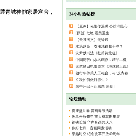
山麓青城神韵家居寒舍，
24小时热帖榜
1
【原创】光影传温暖 公益润民心
2
[原创] 七绝·涅槃重生
3
【云裳图文】无缘遇
4
水温越高，衣服洗得越干净？
5
沈尹默书法《杜甫诗北征》
6
中国历代山水名画存世精品---櫳
7
读赵良田电影剧本《地球保卫战》
8
银行午休关人工柜台，与“反内卷
9
立秋如何做好养生？
10
暑中汗出不止感题[原创]
论坛活动
喜迎盛世春 音画春节活动
改革开放40年 重大成就图集展
钢铁长城 华声音画共庆八一
你好七月，音画同素活动
穿越时空 纪念改革开放40周年