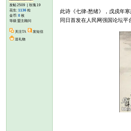
发帖
2509
|
玫瑰
19
花生:
1136
粒
此诗《七律-愁绪》，戊戍年寒
金币:
0
枚
同日首发在人民网强国论坛平
等级:
盟主顾问
关注TA
发短信
送礼物