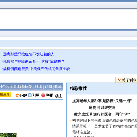
·远离那些只抢红包不发红包的人
·说康熙与乾隆两帝死于“雾霾”靠谱吗？
·战机侧颜也很美:中美俄五代机同角度比较
54
个阅读者,
12
条回复 |
打印
|
订阅
|
收藏
精彩推荐
楼主
提高老年人接种率 是防疫“关键一招”
房贷 可以缓交吗
微光成炬 和逆行的医者一同守“沪”
初冬暖阳下的岳麓山如色彩斑斓的调色
情系母校一一美术家姜子程捐赠油画作品
霜林谁点染。