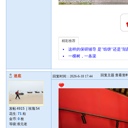
精彩推荐
这样的保研辅导 是"馅饼"还是"陷
一棵树，一条渠
回复主题
查看资
迷底
回复时间：2026-6-18 17:44
发帖
4915
|
玫瑰
54
花生:
71
粒
金币:
0
枚
等级:
准元老