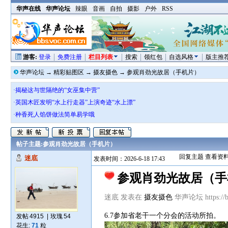
华声在线
华声论坛
辣眼
音画
自拍
摄影
户外
RSS
游客:
登录
免费注册
栏目列表
搜索
领红包
自选风格
版主推
华声论坛
→
精彩贴图区
→
摄友摄色
→
参观肖劲光故居（手机片）
·揭秘这与世隔绝的“女巫集中营”
·英国木匠发明“水上行走器”上演奇迹“水上漂”
·种香死人馅饼做法简单易学哦
帖子主题:
参观肖劲光故居（手机片）
回复主题
查看资
迷底
发表时间：2026-6-18 17:43
参观肖劲光故居（
迷底 发表在
摄友摄色
华声论坛 https://bb
6.7参加省老干一个分会的活动所拍。
发帖
4915
|
玫瑰
54
花生:
71
粒