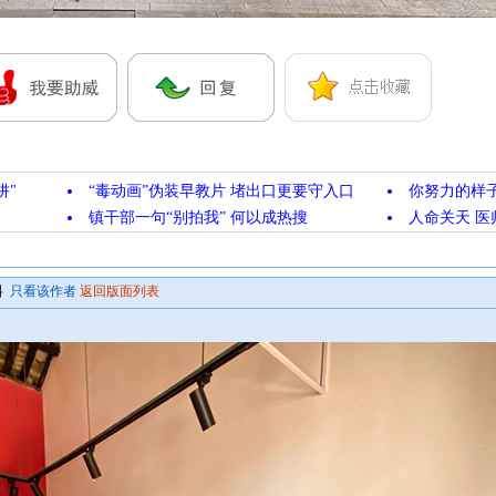
阱"
“毒动画”伪装早教片 堵出口更要守入口
你努力的样
镇干部一句“别拍我” 何以成热搜
人命关天 医
料
只看该作者
返回版面列表