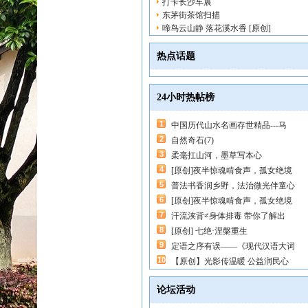
打卡长沙车展
东茅街茶馆扫描
啼鸟云山静 落花溪水香 [原创]
热点话题
24小时热帖榜
1
中国历代山水名画存世精品---马
2
自然奇石(7)
3
柔毫扛山河，墨草写本心
4
[原创]夜半惊魂啃食声，孤女绝境
5
普法书香润乡野，法治微光伴童心
6
[原创]夜半惊魂啃食声，孤女绝境
7
汗流浃背≠身体排毒 带你了解出
8
[原创] 七绝·涅槃重生
9
定语之序有误——《现代汉语大词
10
【原创】光影传温暖 公益润民心
论坛活动