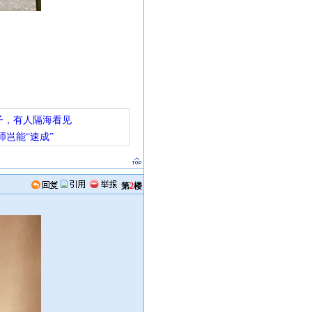
子，有人隔海看见
师岂能“速成”
第
2
楼