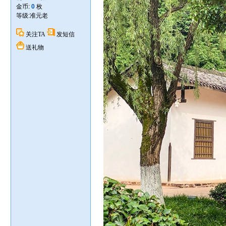
金币:
0
枚
等级:
准元老
关注TA
发短信
送礼物