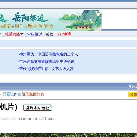
荐
社区功能
审核投诉
帮助
VIP申请
·神州霾伏，中国还不能忽略的三个人
·范冰冰挚友雌雄难辨比明星还抢镜
·宋代“娱乐圈”生态：女艺人收入高
共
65
料
只看该作者
返回版面列表
手机片）
s.voc.com.cn/forum-72-1.html