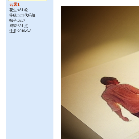
云裳1
花生:461 粒
等级:html代码组
帖子:
6357
威望:351 点
注册:2010-9-8