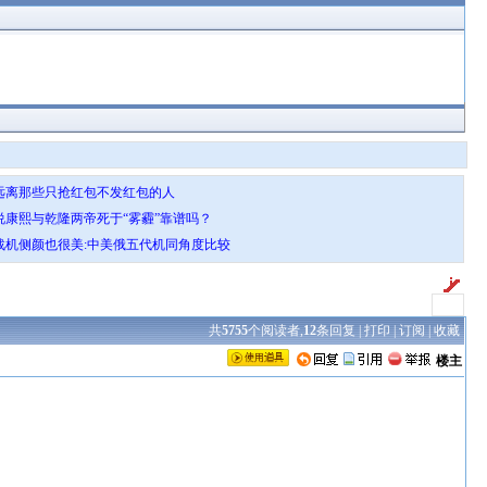
·远离那些只抢红包不发红包的人
·说康熙与乾隆两帝死于“雾霾”靠谱吗？
·战机侧颜也很美:中美俄五代机同角度比较
共
5755
个阅读者,
12
条回复 |
打印
|
订阅
|
收藏
楼主