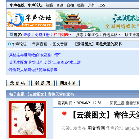
华声在线
华声论坛
辣眼
音画
自拍
摄影
户外
RSS
游客:
登录
免费注册
栏目列表
搜索
领红包
自选风格
版主推
华声论坛
→
华声音画
→
图文音画
→
【云裳图文】寄往天堂的家书
·揭秘这与世隔绝的“女巫集中营”
·英国木匠发明“水上行走器”上演奇迹“水上漂”
·种香死人馅饼做法简单易学哦
帖子主题:
【云裳图文】寄往天堂的家书
发表时间：2026-6-21 12:58
回复主题
查看资
【云裳图文】寄往天
云裳1 发表在
图文音画
华声论坛 https://bb