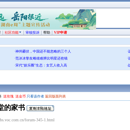
荐
社区功能
审核投诉
帮助
VIP申请
·神州霾伏，中国还不能忽略的三个人
·范冰冰挚友雌雄难辨比明星还抢镜
·宋代“娱乐圈”生态：女艺人收入高
料
送玫瑰
送金币
只看该作者
返回版面列表
堂的家书
s.voc.com.cn/forum-345-1.html