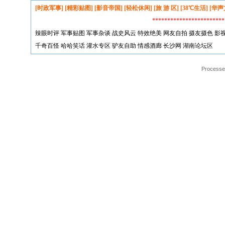
[时政军事]
[精彩贴图]
[影音帝国]
[轻松休闲]
[旅 游 区]
[38℃生活]
[华声
*********************
辣眼时评
军事贴图
军事杂谈
战史风云
特效绝美
网友自拍
摄友摄色
影
千奇百怪
哈哈笑话
灌水专区
驴友自助
情感酒廊
长沙网
湖南论坛区
Processed