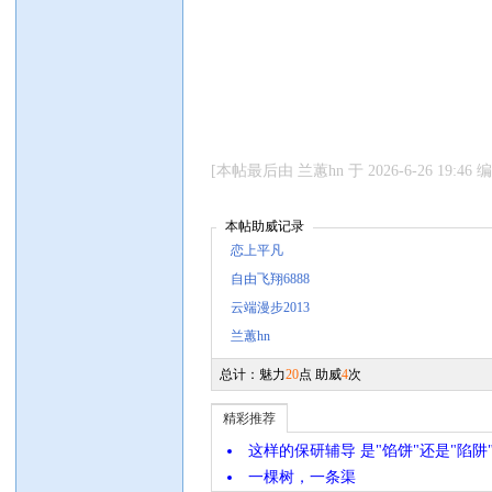
[本帖最后由 兰蕙hn 于 2026-6-26 19:46 
本帖助威记录
恋上平凡
自由飞翔6888
云端漫步2013
兰蕙hn
总计：魅力
20
点 助威
4
次
精彩推荐
这样的保研辅导 是"馅饼"还是"陷阱
一棵树，一条渠