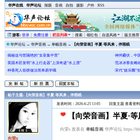
华声在线
华声论坛
辣眼
音画
自拍
摄影
户外
RSS
游客:
登录
免费注册
栏目列表
搜索
领红包
自选风格
版主推荐
华声论坛
→
华声音画
→
单幅音画
→
【向荣音画】半夏·等风来，伴雨眠
·揭秘这与世隔绝的“女巫集中营”
·神州霾伏，中
·英国木匠发明“水上行走器”上演奇迹“水上漂”
·范冰冰挚友雌
·种香死人馅饼做法简单易学哦
·宋代“娱乐圈
帖子主题:
【向荣音画】半夏·等风来，伴雨眠
发表时间：2026-6-25 13:05
回复主题
查看资料
【向荣音画】半夏·
向荣s 发表在
单幅音画
华声论坛 https://bbs
向荣s