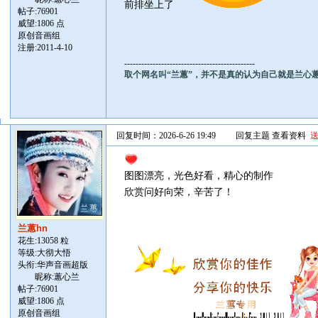
前排坐上了
帖子:
76901
威望:1806 点
原创音画组
注册:2011-4-10
----------------------------------------------
取个网名叫“兰蕙”，并不是真的认为自己就是兰心
回复时间：2026-6-26 19:49
回复主题
查看资料
图图漂亮，光色好看，精心的制作
欣赏问好向荣，辛苦了！
兰蕙hn
花生:13058 粒
等级:大彻大悟
头衔:华声音画超版
昵称:蕙心兰
帖子:
76901
威望:1806 点
原创音画组