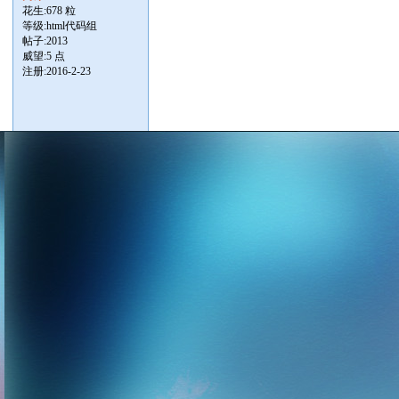
花生:678 粒
等级:html代码组
帖子:
2013
威望:5 点
注册:2016-2-23