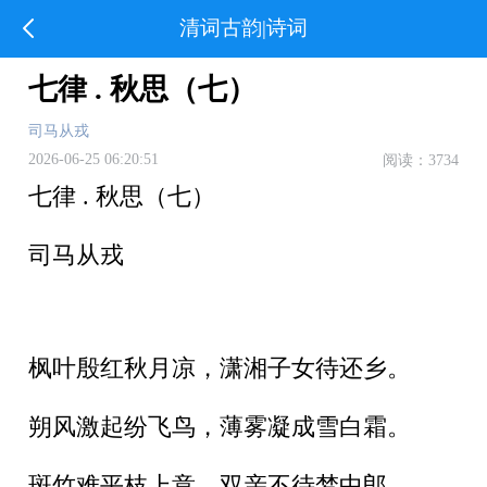
清词古韵|诗词
七律 . 秋思（七）
司马从戎
2026-06-25 06:20:51
阅读：3734
七律 . 秋思（七）
司马从戎
枫叶殷红秋月凉，潇湘子女待还乡。
朔风激起纷飞鸟，薄雾凝成雪白霜。
斑竹难平枝上意，双亲不待梦中郎。