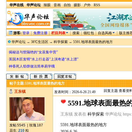
华声在线
华声论坛
辣眼
音画
自拍
摄影
户外
RSS
游客:
登录
免费注册
栏目列表
搜索
领红包
自选风格
版主推
华声论坛
→
38℃生活区
→
科学探索
→
5591.地球表面最热的地方
·揭秘这与世隔绝的“女巫集中营”
·英国木匠发明“水上行走器”上演奇迹“水上漂”
·种香死人馅饼做法简单易学哦
帖子主题:
5591.地球表面最热的地方
回复主题
查看资
王东镇
发表时间：2026-6-26 21:49
5591.地球表面最热
王东镇 发表在
科学探索
华声论坛 https://
5591.地球表面最热的地方
发帖
5545
|
玫瑰
187
花生:
210
粒
2026.6.26