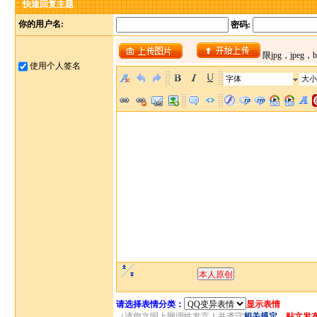
快速回复主题
你的用户名:
密码:
使用个人签名
字体
大小
请选择表情分类：
显示表情
（请您文明上网理性发言！并遵守
相关规定
。
贴文发