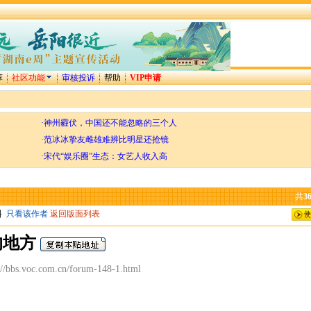
荐
社区功能
审核投诉
帮助
VIP申请
·神州霾伏，中国还不能忽略的三个人
·范冰冰挚友雌雄难辨比明星还抢镜
·宋代“娱乐圈”生态：女艺人收入高
共
3
料
只看该作者
返回版面列表
的地方
bbs.voc.com.cn/forum-148-1.html