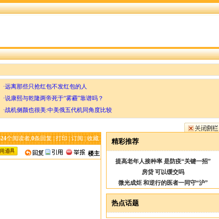
·远离那些只抢红包不发红包的人
·说康熙与乾隆两帝死于“雾霾”靠谱吗？
·战机侧颜也很美:中美俄五代机同角度比较
624
个阅读者,
0
条回复 |
打印
|
订阅
|
收藏
精彩推荐
楼主
提高老年人接种率 是防疫“关键一招”
房贷 可以缓交吗
微光成炬 和逆行的医者一同守“沪”
热点话题