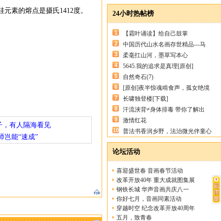
元素的熔点是摄氏1412度。
24小时热帖榜
1
【霜叶诵读】给自己鼓掌
2
中国历代山水名画存世精品---马
3
柔毫扛山河，墨草写本心
4
5645.我的追求是真理[原创]
5
自然奇石(7)
6
[原创]夜半惊魂啃食声，孤女绝境
7
长啸独登楼[下载]
8
汗流浃背≠身体排毒 带你了解出
9
激情红花
子，有人隔海看见
10
普法书香润乡野，法治微光伴童心
师岂能“速成”
论坛活动
喜迎盛世春 音画春节活动
改革开放40年 重大成就图集展
钢铁长城 华声音画共庆八一
你好七月，音画同素活动
穿越时空 纪念改革开放40周年
五月，致青春