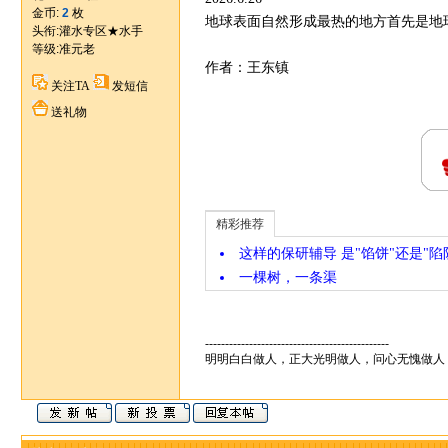
金币:
2
枚
地球表面自然形成最热的地方首先是地球
头衔:灌水专区★水手
等级:
准元老
作者：王东镇
关注TA
发短信
送礼物
精彩推荐
这样的保研辅导 是"馅饼"还是"陷
一棵树，一条渠
----------------------------------------------
明明白白做人，正大光明做人，问心无愧做人