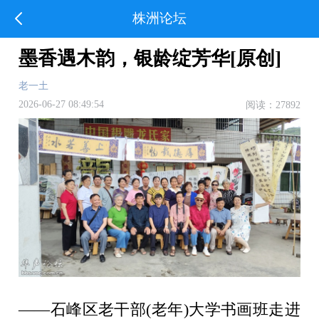
株洲论坛
墨香遇木韵，银龄绽芳华[原创]
老一土
2026-06-27 08:49:54
阅读：27892
——石峰区老干部(老年)大学书画班走进