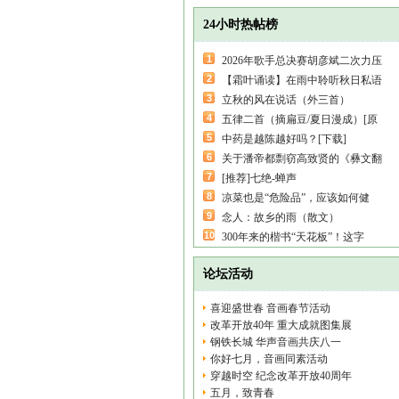
24小时热帖榜
1
2026年歌手总决赛胡彦斌二次力压
2
【霜叶诵读】在雨中聆听秋日私语
3
立秋的风在说话（外三首）
4
五律二首（摘扁豆/夏日漫成）[原
5
中药是越陈越好吗？[下载]
6
关于潘帝都剽窃高致贤的《彝文翻
7
[推荐]七绝-蝉声
8
凉菜也是“危险品”，应该如何健
9
念人：故乡的雨（散文）
10
300年来的楷书“天花板”！这字
论坛活动
喜迎盛世春 音画春节活动
改革开放40年 重大成就图集展
钢铁长城 华声音画共庆八一
你好七月，音画同素活动
穿越时空 纪念改革开放40周年
五月，致青春