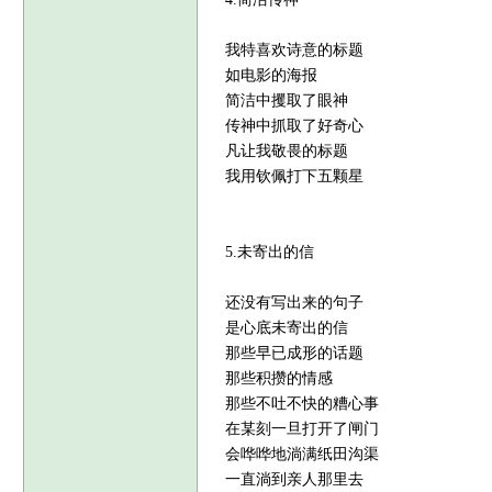
我特喜欢诗意的标题
如电影的海报
简洁中攫取了眼神
传神中抓取了好奇心
凡让我敬畏的标题
我用钦佩打下五颗星
5.未寄出的信
还没有写出来的句子
是心底未寄出的信
那些早已成形的话题
那些积攒的情感
那些不吐不快的糟心事
在某刻一旦打开了闸门
会哗哗地淌满纸田沟渠
一直淌到亲人那里去