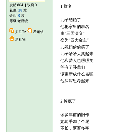
发帖
604
|
玫瑰
0
1.群名
花生:
28
粒
金币:
0
枚
儿子结婚了
等级:
老虾级
他把家里的群名
关注TA
发短信
由“三国演义”
送礼物
变为“四大金主”
儿媳妇偷偷笑了
儿子哈哈大笑起来
他和爱人也嘿嘿笑
等有了孙辈们
该更新成什么名呢
他深深思考起来
2.掉底了
读多年前的旧作
她随手加了个尾
不长，两百多字