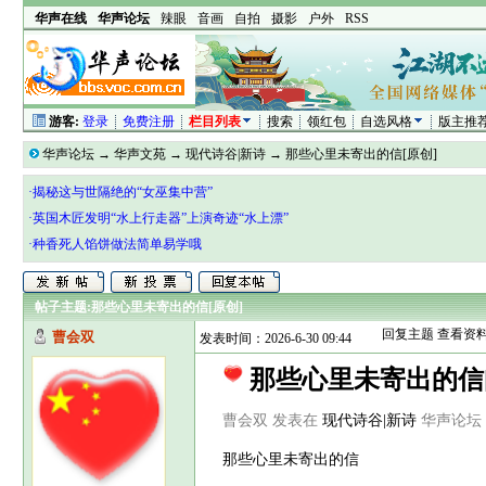
华声在线
华声论坛
辣眼
音画
自拍
摄影
户外
RSS
游客:
登录
免费注册
栏目列表
搜索
领红包
自选风格
版主推
华声论坛
→
华声文苑
→
现代诗谷|新诗
→
那些心里未寄出的信[原创]
·揭秘这与世隔绝的“女巫集中营”
·英国木匠发明“水上行走器”上演奇迹“水上漂”
·种香死人馅饼做法简单易学哦
帖子主题:
那些心里未寄出的信[原创]
回复主题
查看资
曹会双
发表时间：2026-6-30 09:44
那些心里未寄出的信
曹会双 发表在
现代诗谷|新诗
华声论坛 htt
那些心里未寄出的信