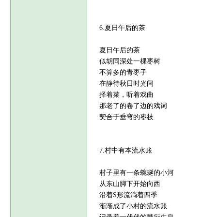
6.夏日午后的茶
夏日午后的茶
似胡同深处一棵枣树
不算多的青枣子
在静待秋日时光间
择着菜，听着戏曲
那老了的卷了边的戏词
契合于垂弯的枣枝
7.村中有本流水账
村子里有一条蜿蜒的小河
从东山脚下开始向西
沿着S形流淌着四季
渐渐成了小村的流水账