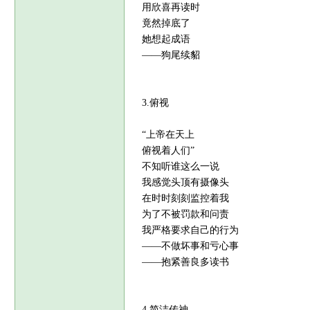
用欣喜再读时
竟然掉底了
她想起成语
——狗尾续貂
3.俯视
“上帝在天上
俯视着人们”
不知听谁这么一说
我感觉头顶有摄像头
在时时刻刻监控着我
为了不被罚款和问责
我严格要求自己的行为
——不做坏事和亏心事
——抱紧善良多读书
4.简洁传神