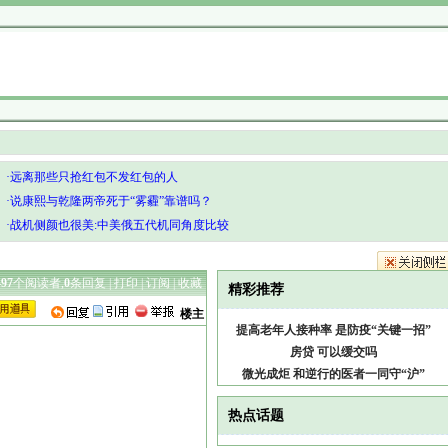
·远离那些只抢红包不发红包的人
·说康熙与乾隆两帝死于“雾霾”靠谱吗？
·战机侧颜也很美:中美俄五代机同角度比较
497
个阅读者,
0
条回复 |
打印
|
订阅
|
收藏
精彩推荐
楼主
提高老年人接种率 是防疫“关键一招”
房贷 可以缓交吗
微光成炬 和逆行的医者一同守“沪”
热点话题