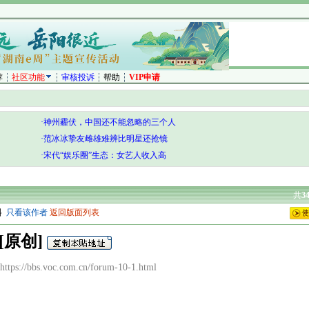
荐
社区功能
审核投诉
帮助
VIP申请
·神州霾伏，中国还不能忽略的三个人
·范冰冰挚友雌雄难辨比明星还抢镜
·宋代“娱乐圈”生态：女艺人收入高
共
3
料
只看该作者
返回版面列表
[原创]
ps://bbs.voc.com.cn/forum-10-1.html