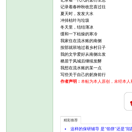
记录着一代代的繁衍生息
记录着春种秋收悲喜过往
夏天时，发发大水
冲掉枯叶与垃圾
冬天里，结结薄冰
缓和一下枯燥的寒冷
我家住在流水账的南侧
按部就班地过着乡村日子
我的文学爱好从南侧出发
栖居于凤城后继续发酵
我想在流水账的某一点
写些关于自己的躬身前行
作者声明：
本帖为本人原创，未经本人
精彩推荐
这样的保研辅导 是"馅饼"还是"陷