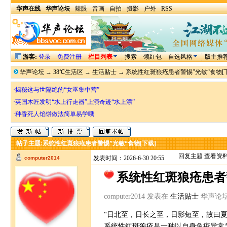
华声在线
华声论坛
辣眼
音画
自拍
摄影
户外
RSS
游客:
登录
免费注册
栏目列表
搜索
领红包
自选风格
版主推
华声论坛
→
38℃生活区
→
生活贴士
→
系统性红斑狼疮患者警惕”光敏“食物[
·揭秘这与世隔绝的“女巫集中营”
·英国木匠发明“水上行走器”上演奇迹“水上漂”
·种香死人馅饼做法简单易学哦
帖子主题:
系统性红斑狼疮患者警惕”光敏“食物[下载]
回复主题
查看资
发表时间：2026-6-30 20:55
computer2014
系统性红斑狼疮患者警
computer2014 发表在
生活贴士
华声论坛 ht
“日北至，日长之至，日影短至，故曰
系统性红斑狼疮是一种以自身免疫异常为