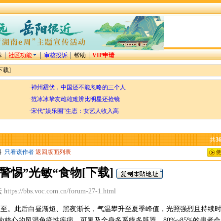
荐
社区功能
审核投诉
帮助
VIP申请
下载]
·神州霾伏，中国还不能忽略的三个人
·范冰冰挚友雌雄难辨比明星还抢镜
·宋代“娱乐圈”生态：女艺人收入高
共
3
料
只看该作者
返回版面列表
惕”光敏“食物[下载]
tps://bbs.voc.com.cn/forum-27-1.html
夏至。此后白昼渐短、黑夜渐长，气温攀升至夏季峰值，光照强烈且持续
核心的风湿免疫性疾病，可累及全身多系统多脏器，80%~85%的患者