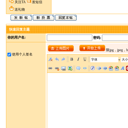
关注TA
发短信
送礼物
快速回复主题
你的用户名:
密码:
使用个人签名
字体
大小