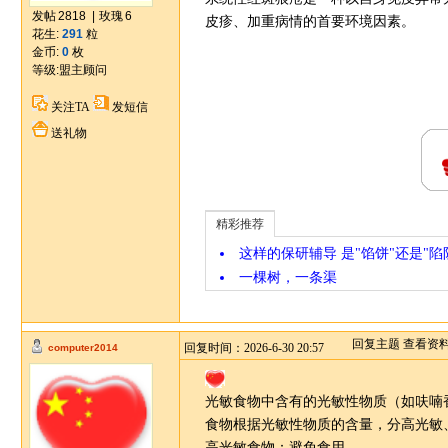
发帖
2818
|
玫瑰
6
皮疹、加重病情的首要环境因素。
花生:
291
粒
金币:
0
枚
等级:
盟主顾问
关注TA
发短信
送礼物
精彩推荐
这样的保研辅导 是"馅饼"还是"陷
一棵树，一条渠
回复主题
查看资
回复时间：2026-6-30 20:57
computer2014
光敏食物中含有的光敏性物质（如呋喃
食物根据光敏性物质的含量，分高光敏
高光敏食物：避免食用