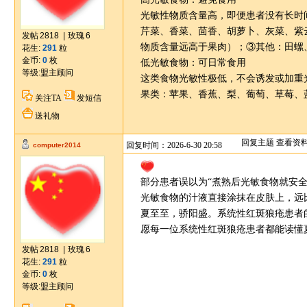
光敏性物质含量高，即便患者没有长时
芹菜、香菜、茴香、胡萝卜、灰菜、紫
发帖
2818
|
玫瑰
6
物质含量远高于果肉）；③其他：田螺
花生:
291
粒
金币:
0
枚
低光敏食物：可日常食用
等级:
盟主顾问
这类食物光敏性极低，不会诱发或加重
果类：苹果、香蕉、梨、葡萄、草莓、
关注TA
发短信
送礼物
回复主题
查看资
回复时间：2026-6-30 20:58
computer2014
部分患者误以为“煮熟后光敏食物就安
光敏食物的汁液直接涂抹在皮肤上，远
夏至至，骄阳盛。系统性红斑狼疮患者
愿每一位系统性红斑狼疮患者都能读懂
发帖
2818
|
玫瑰
6
花生:
291
粒
金币:
0
枚
等级:
盟主顾问