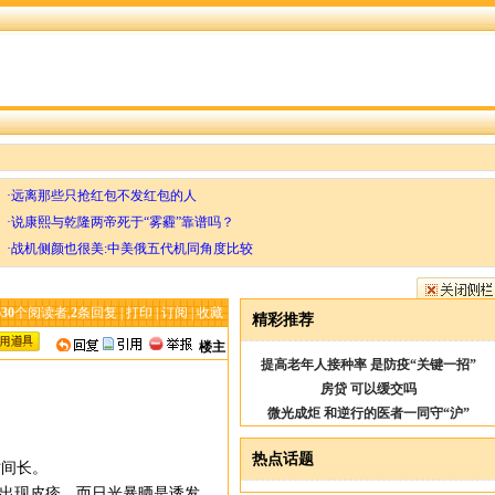
·远离那些只抢红包不发红包的人
·说康熙与乾隆两帝死于“雾霾”靠谱吗？
·战机侧颜也很美:中美俄五代机同角度比较
630
个阅读者,
2
条回复 |
打印
|
订阅
|
收藏
精彩推荐
楼主
提高老年人接种率 是防疫“关键一招”
房贷 可以缓交吗
微光成炬 和逆行的医者一同守“沪”
热点话题
时间长。
会出现皮疹，而日光暴晒是诱发