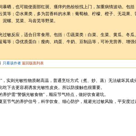
间暴晒，也可能使面部红斑、瘙痒灼热纷纷找上门，加重病情波动。包括
云英等；②水果类，多为芸香科的水果：葡萄柚、柠檬、橙子、无花果、
、泥螺、苋菜、马齿苋等野菜。
光过敏反应，适合日常食用。包括：①蔬菜类：白菜、生菜、黄瓜、冬瓜
蓝莓等；③优质蛋白：瘦肉、鸡蛋、牛奶、豆制品等，可补充营养、增强
料
只看该作者
返回版面列表
全”，实则光敏性物质耐高温，普通烹饪方式（煮、炒、蒸）无法破坏其成
比吃下去更容易诱发光敏性皮炎。所以防接触也很重要。
的养护需“警惕光敏食物”，顺应节气特点，做好饮食避坑。
夏至节气的养护信号，科学饮食、细心防护，规避光过敏风险，平安度过