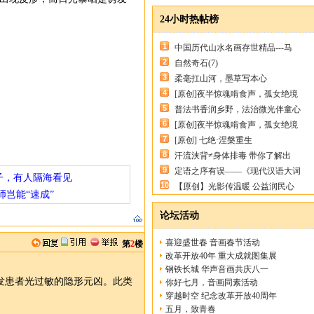
24小时热帖榜
1
中国历代山水名画存世精品---马
2
自然奇石(7)
3
柔毫扛山河，墨草写本心
4
[原创]夜半惊魂啃食声，孤女绝境
5
普法书香润乡野，法治微光伴童心
6
[原创]夜半惊魂啃食声，孤女绝境
7
[原创] 七绝·涅槃重生
8
汗流浃背≠身体排毒 带你了解出
9
定语之序有误——《现代汉语大词
子，有人隔海看见
10
【原创】光影传温暖 公益润民心
师岂能“速成”
论坛活动
喜迎盛世春 音画春节活动
第
2
楼
改革开放40年 重大成就图集展
钢铁长城 华声音画共庆八一
发患者光过敏的隐形元凶。此类
你好七月，音画同素活动
穿越时空 纪念改革开放40周年
五月，致青春