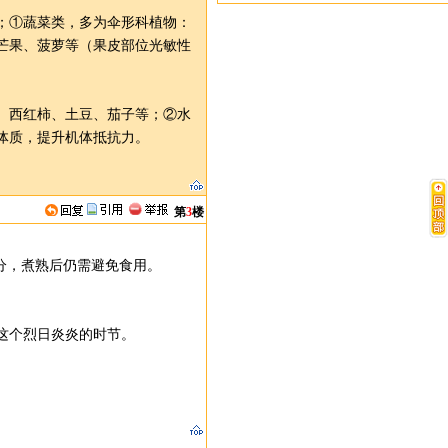
；①蔬菜类，多为伞形科植物：
芒果、菠萝等（果皮部位光敏性
、西红柿、土豆、茄子等；②水
体质，提升机体抵抗力。
第
3
楼
分，煮熟后仍需避免食用。
这个烈日炎炎的时节。