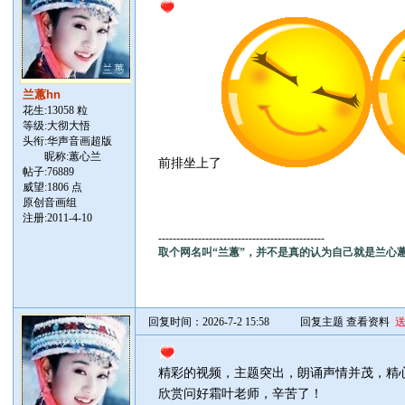
兰蕙hn
花生:13058 粒
等级:大彻大悟
头衔:华声音画超版
昵称:蕙心兰
前排坐上了
帖子:
76889
威望:1806 点
原创音画组
注册:2011-4-10
----------------------------------------------
取个网名叫“兰蕙”，并不是真的认为自己就是兰心
回复时间：2026-7-2 15:58
回复主题
查看资料
精彩的视频，主题突出，朗诵声情并茂，精
欣赏问好霜叶老师，辛苦了！