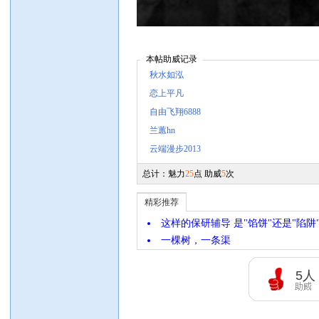
本帖助威记录
秋水如泓
恋上平凡
自由飞翔6888
兰蕙hn
云端漫步2013
总计：魅力
25
点 助威
5
次
精彩推荐
这样的保研辅导 是"馅饼"还是"陷阱
一棵树，一条渠
5
人