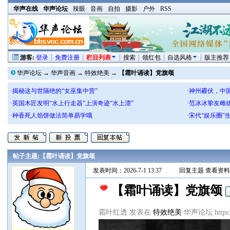
华声在线
华声论坛
辣眼
音画
自拍
摄影
户外
RSS
游客:
登录
免费注册
栏目列表
搜索
领红包
自选风格
版主推荐
华声论坛
→
华声音画
→
特效绝美
→
【霜叶诵读】党旗颂
·揭秘这与世隔绝的“女巫集中营”
·神州霾伏，中
·英国木匠发明“水上行走器”上演奇迹“水上漂”
·范冰冰挚友雌
·种香死人馅饼做法简单易学哦
·宋代“娱乐圈
帖子主题:
【霜叶诵读】党旗颂
发表时间：2026-7-1 13:37
回复主题
查看资料
【霜叶诵读】党旗颂
霜叶红透 发表在
特效绝美
华声论坛 https://