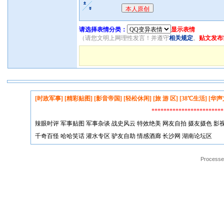
请选择表情分类：
显示表情
（请您文明上网理性发言！并遵守
相关规定
。
贴文发布
[时政军事]
[精彩贴图]
[影音帝国]
[轻松休闲]
[旅 游 区]
[38℃生活]
[华声
*********************
辣眼时评
军事贴图
军事杂谈
战史风云
特效绝美
网友自拍
摄友摄色
影
千奇百怪
哈哈笑话
灌水专区
驴友自助
情感酒廊
长沙网
湖南论坛区
Processed