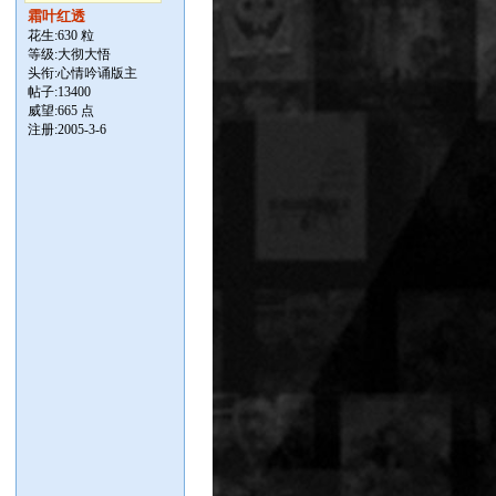
霜叶红透
花生:630 粒
等级:大彻大悟
头衔:心情吟诵版主
帖子:
13400
威望:665 点
注册:2005-3-6