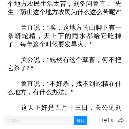
个地方农民生活太苦，刘备问鲁直："先
生，荫山这个地方农民为什么这么苦呢?”
鲁直说："唉，这地方的山脚下有一
条蟒蛇精，天上下的雨水都给它吃掉
了，每年这个时候要发旱灾。”
关公说："既然有这个孽畜，何不把
它杀了?'“
鲁直说："不好杀，找不到蛇精在什
么地方，有什么办法。”
这天正好是五月十三日，关公见刘
备与先生正在谈论国事，不想管除蛇精
0
确认
的事，就暗想，反正我这把刀子不快