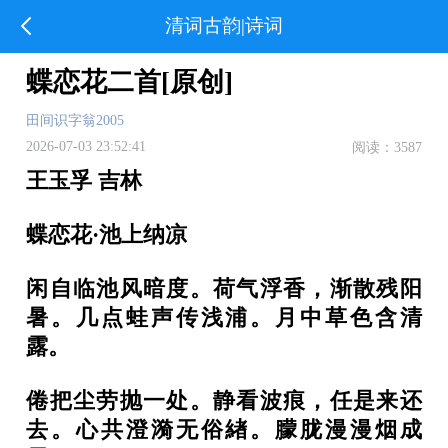
清词古韵|诗词
蝶恋花二首[原创]
田间识字翁2005
2026-07-03 23:52:41
阅读：3587
王玉孚 吉林
蝶恋花·池上纳凉
闲自临池风暗度。荷气浮香，渐散残阳
暑。几点蛙声传浅浦。月中草色含清
露。
倦把尘劳抛一处。静看波痕，任是来还
去。心共澄漪无俗緖。朦胧漫漫烟成