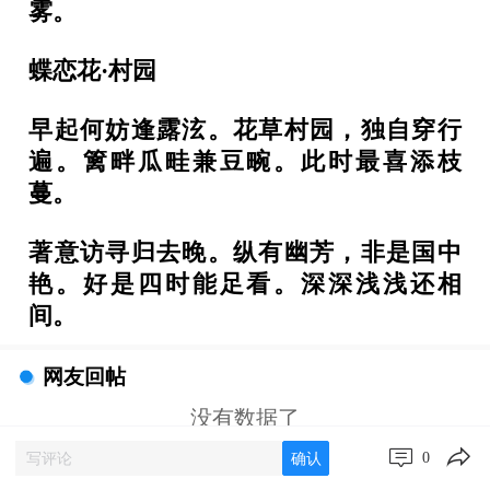
雾。
蝶恋花·村园
早起何妨逢露泫。花草村园，独自穿行
遍。篱畔瓜畦兼豆畹。此时最喜添枝
蔓。
著意访寻归去晚。纵有幽芳，非是国中
艳。好是四时能足看。深深浅浅还相
间。
网友回帖
没有数据了
0
确认