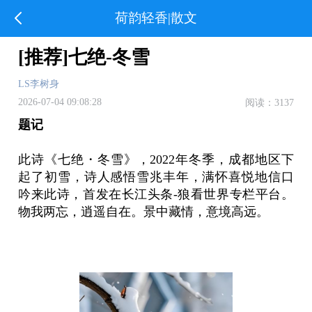
荷韵轻香|散文
[推荐]七绝-冬雪
LS李树身
2026-07-04 09:08:28
阅读：3137
题记
此诗《七绝・冬雪》，2022年冬季，成都地区下
起了初雪，诗人感悟雪兆丰年，满怀喜悦地信口
吟来此诗，首发在长江头条-狼看世界专栏平台。
物我两忘，逍遥自在。景中藏情，意境高远。