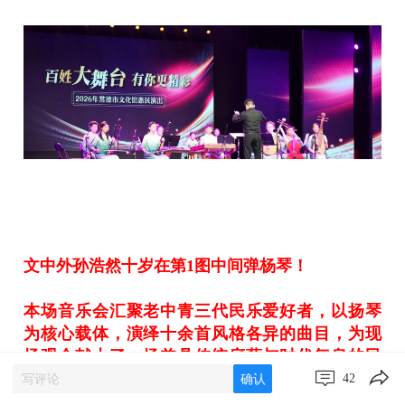
文中外孙浩然十岁在第1图中间弹杨琴！
本场音乐会汇聚老中青三代民乐爱好者，以扬琴
为核心载体，演绎十余首风格各异的曲目，为现
场观众献上了一场兼具传统底蕴与时代气息的民
族器乐盛宴。
42
确认