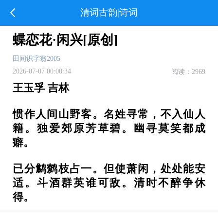
清词古韵|诗词
蝶恋花·闲兴[原创]
田间识字翁2005
2026-07-07 00:00:34
阅读：2969
王玉孚 吉林
惯作人间山野客。名姓寻常，不入仙人
籍。独爱郊原芳草碧。幽寻莫笑都成
癖。
已分鹪鹩枝占一。但使萧闲，处处能安
适。斗酒群英谁可敌。清时不醉争休
得。